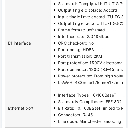
Standard: Comply with ITU-T G.703
Output tingle displace: Accord ITU
Input tingle limit: accord ITU-TG.82
Output tingle: accord ITU-T G.823 
Frame format: unframed
Interface rate: 2.048Mbps
E1 interface
CRC checkout: No
Port coding: HDB3
Port transmission: 2KM
Port protection: 1500V electromagne
Port connector: 120Ω (RJ-45) and 
Power protection: From high voltage/
L×W×H: 483mm×175mm×177mm
Interface Types: 10/100BaseT
Standards Compliance: IEEE 802.3
Ethernet port
Bit Rate: 10/100BaseT limited to M
Connectors: RJ45
Line code: Manchester Encoding