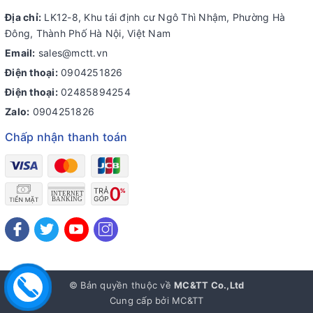
Địa chỉ:
LK12-8, Khu tái định cư Ngô Thì Nhậm, Phường Hà
Đông, Thành Phố Hà Nội, Việt Nam
Email:
sales@mctt.vn
Điện thoại:
0904251826
Điện thoại:
02485894254
Zalo:
0904251826
Chấp nhận thanh toán
© Bản quyền thuộc về
MC&TT Co.,Ltd
Cung cấp bởi
MC&TT