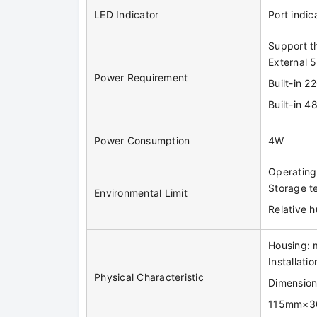
LED Indicator
Port indic
Support t
External 
Power Requirement
Built-in 
Built-in 
Power Consumption
4W
Operatin
Storage 
Environmental Limit
Relative
Housing: 
Installati
Physical Characteristic
Dimensio
115mm×30