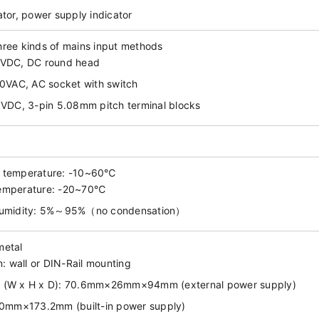
ator, power supply indicator
hree kinds of mains input methods
5VDC, DC round head
220VAC, AC socket with switch
48VDC, 3-pin 5.08mm pitch terminal blocks
g temperature: -10~60℃
temperature: -20~70℃
 humidity: 5%～95%（no condensation）
metal
on: wall or DIN-Rail mounting
n (W x H x D): 70.6mm×26mm×94mm (external power supply)
mm×173.2mm (built-in power supply)