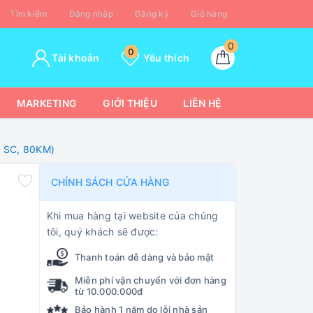
Tìm kiếm
Đăng nhập
Đăng ký
Giỏ hàng
0
0
Tài khoản
Yêu thích
MARKETING
GIỚI THIỆU
LIÊN HỆ
, SC, 80KM)
CHÍNH SÁCH CỬA HÀNG
Khi mua hàng tại website của chúng
tôi, quý khách sẽ được:
Thanh toán dễ dàng và bảo mật
Miễn phí vận chuyển với đơn hàng
từ 10.000.000đ
Bảo hành 1 năm do lỗi nhà sản