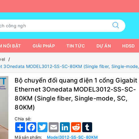
 NỔI BẬT
GIẢI PHÁP
TIN TỨC
DỰ ÁN
HDSD
vel
net 3Onedata MODEL3012-SS-SC-80KM (Single fiber, Single-mode
Bộ chuyển đổi quang điện 1 cổng Gigabit
Ethernet 3Onedata MODEL3012-SS-SC-
80KM (Single fiber, Single-mode, SC,
80KM)
Chia sẻ:
Share
Facebook
Twitter
Email
LinkedIn
Reddit
Tumblr
Mã sản phẩm:
Model3012-SS-SC-80KM