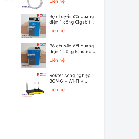
Liên hệ
Bộ chuyển đổi quang
điện 1 cổng Gigabit
Ethernet 3Onedata
Liên hệ
MODEL3012-S-SC-
20KM (Dual fiber, Single-
mode, SC, 20KM)
Bộ chuyển đổi quang
điện 1 cổng Ethernet
3onedata MODEL1100-
Liên hệ
S-SC-20KM (Dual fiber,
Single-mode, SC, 20KM)
Router công nghiệp
3G/4G + Wi-Fi +
APN/VPN Four-Faith
Liên hệ
F3436