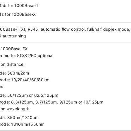
3ab for 1000Base-T
3z for 1000Base-X
00Base-T(X), RJ45, automatic flow control, full/half duplex mode,
 autotunning
: 1000Base-FX
n mode: SC/ST/FC optional
ion distance:
ode: 500m/2km
mode: 10/20/40/60/80km
e:
de: 50/125μm or 62.5/125μm
mode: 8.3/125μm, 8.7/125μm, 9/125μm or 10/125μm
ion wavelength:
ode: 850nm/1310nm
 mode: 1310nm/1550nm