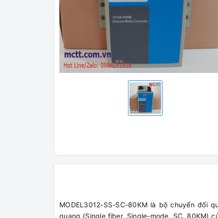
MODEL3012-SS-SC-80KM là bộ chuyển đổi quan
quang (Single fiber, Single-mode, SC, 80KM) 