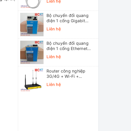
Liên hệ
Bộ chuyển đổi quang
điện 1 cổng Gigabit
Ethernet 3Onedata
Liên hệ
MODEL3012-S-SC-
20KM (Dual fiber, Single-
mode, SC, 20KM)
Bộ chuyển đổi quang
điện 1 cổng Ethernet
3onedata MODEL1100-
Liên hệ
S-SC-20KM (Dual fiber,
Single-mode, SC, 20KM)
Router công nghiệp
3G/4G + Wi-Fi +
APN/VPN Four-Faith
Liên hệ
F3436