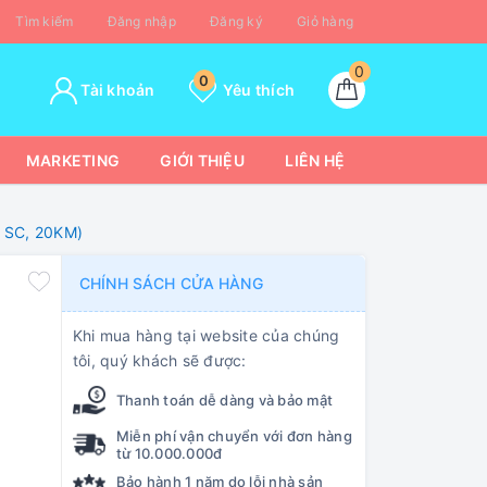
Tìm kiếm
Đăng nhập
Đăng ký
Giỏ hàng
0
0
Tài khoản
Yêu thích
MARKETING
GIỚI THIỆU
LIÊN HỆ
, SC, 20KM)
CHÍNH SÁCH CỬA HÀNG
Khi mua hàng tại website của chúng
tôi, quý khách sẽ được:
Thanh toán dễ dàng và bảo mật
Miễn phí vận chuyển với đơn hàng
từ 10.000.000đ
Bảo hành 1 năm do lỗi nhà sản