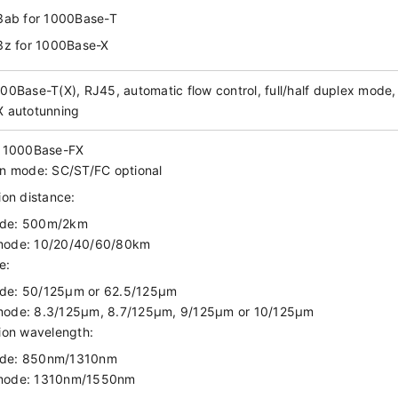
3ab for 1000Base-T
3z for 1000Base-X
00Base-T(X), RJ45, automatic flow control, full/half duplex mode,
 autotunning
: 1000Base-FX
n mode: SC/ST/FC optional
ion distance:
ode: 500m/2km
mode: 10/20/40/60/80km
e:
de: 50/125μm or 62.5/125μm
mode: 8.3/125μm, 8.7/125μm, 9/125μm or 10/125μm
ion wavelength:
ode: 850nm/1310nm
 mode: 1310nm/1550nm