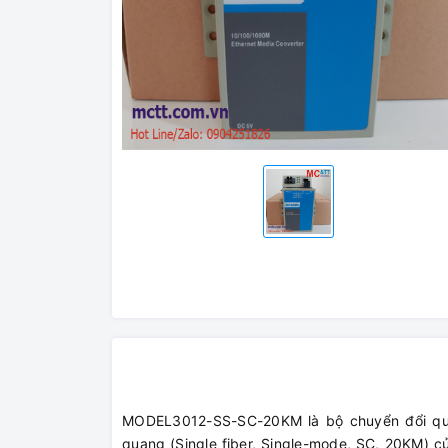
MODEL3012-SS-SC-20KM là bộ chuyển đổi quan
quang (Single fiber, Single-mode, SC, 20KM) 