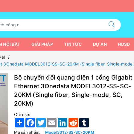
 NỔI BẬT
GIẢI PHÁP
TIN TỨC
DỰ ÁN
HDSD
vel
net 3Onedata MODEL3012-SS-SC-20KM (Single fiber, Single-mode
Bộ chuyển đổi quang điện 1 cổng Gigabit
Ethernet 3Onedata MODEL3012-SS-SC-
20KM (Single fiber, Single-mode, SC,
20KM)
Chia sẻ:
Share
Facebook
Twitter
Email
LinkedIn
Reddit
Tumblr
Mã sản phẩm:
Model3012-SS-SC-20KM