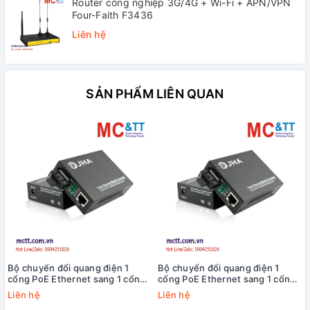
Router công nghiệp 3G/4G + Wi-Fi + APN/VPN
Four-Faith F3436
Liên hệ
SẢN PHẨM LIÊN QUAN
Bộ chuyển đổi quang điện 1
Bộ chuyển đổi quang điện 1
cổng PoE Ethernet sang 1 cổng
cổng PoE Ethernet sang 1 cổng
quang (Dual Fiber, Multi Mode,
quang (Dual Fiber, Single Mode,
Liên hệ
Liên hệ
SC, 2KM) JHA TECH JHA-F11P
SC, 20KM) JHA TECH JHA-