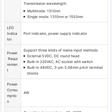
Transmission wavelength:
Multimode: 1310nm
Single mode: 1310nm or 1550nm
LED
Indica
Port indicator, power supply indicator
tor
Support three kinds of mains input methods
Power
External 5VDC, DC round head
Requi
Built-in 220VAC, AC socket with switch
remen
Built-in 48VDC, 3-pin 5.08mm pitch terminal
t
blocks
Power
Consu
4W
mptio
n