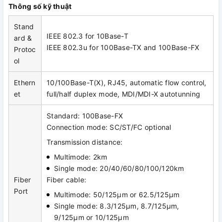
Thông số kỹ thuật
Stand
IEEE 802.3 for 10Base-T
ard &
IEEE 802.3u for 100Base-TX and 100Base-FX
Protoc
ol
Ethern
10/100Base-T(X), RJ45, automatic flow control,
et
full/half duplex mode, MDI/MDI-X autotunning
Standard: 100Base-FX
Connection mode: SC/ST/FC optional
Transmission distance:
Multimode: 2km
Single mode: 20/40/60/80/100/120km
Fiber
Fiber cable:
Port
Multimode: 50/125μm or 62.5/125μm
Single mode: 8.3/125μm, 8.7/125μm,
9/125μm or 10/125μm