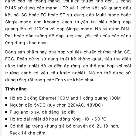
nâng cấp hệ thống mạng. Với kích thước nhỏ gọn, 2 cổng
RJ45 sử dụng cáp mạng UTP và 1 cổng kết nối quang đầu
kết nối SC hoặc FC hoặc ST sử dụng cáp Multi-mode hoặc
Single-mode cho khoảng cách truyền tín hiệu bằng cáp
quang lên tới 120Km với cáp Single-mode. Nó sử dụng DIN-
Rail hoặc gắn tường để đáp ứng các yêu cầu của các cảnh
ứng dụng khác nhau.
Dòng sản phẩm này phù hợp với tiêu chuẩn chứng nhận CE,
FCC. Phần cứng sử dụng thiết kế không quạt, tiêu thụ điện
năng thấp, nhiệt độ và điện áp rộng, có thể phù hợp với môi
trường cảnh có yêu cầu khắc nghiệt. Nó có thể được sử
dụng rộng rãi trong các lĩnh vực khác nhau.
Tính năng
Hỗ trợ 2 cổng Ethernet 100M and 1 cổng quang 100M
Nguồn cấp 5VDC (tùy chọn 220VAC, 48VDC)
Plug-and-play, dễ dàng lắp đặt
Hỗ trợ dải nhiệt độ hoạt động rộng -10 ~ 60 ℃
Có thể lắp trong khung giá bộ chuyển đổi 2U,19 inch,
Rack 14 khe cắm.