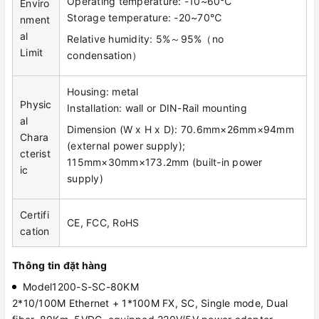
Operating temperature: -10~60℃
Enviro
Storage temperature: -20~70℃
nment
al
Relative humidity: 5%～95%（no
Limit
condensation）
Housing: metal
Physic
Installation: wall or DIN-Rail mounting
al
Dimension (W x H x D): 70.6mm×26mm×94mm
Chara
(external power supply);
cterist
115mm×30mm×173.2mm (built-in power
ic
supply)
Certifi
CE, FCC, RoHS
cation
Thông tin đặt hàng
Model1200-S-SC-80KM
2*10/100M Ethernet + 1*100M FX, SC, Single mode, Dual