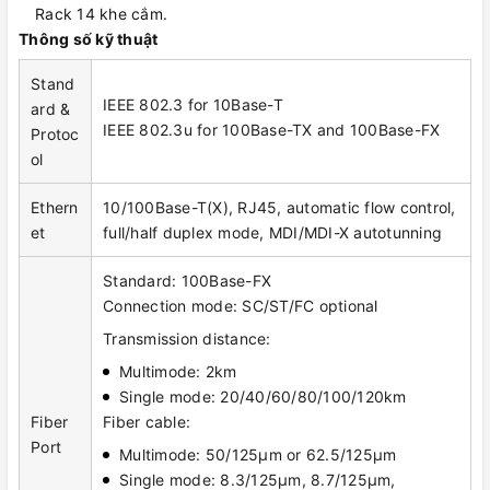
Rack 14 khe cắm.
Thông số kỹ thuật
Stand
IEEE 802.3 for 10Base-T
ard &
IEEE 802.3u for 100Base-TX and 100Base-FX
Protoc
ol
Ethern
10/100Base-T(X), RJ45, automatic flow control,
et
full/half duplex mode, MDI/MDI-X autotunning
Standard: 100Base-FX
Connection mode: SC/ST/FC optional
Transmission distance:
Multimode: 2km
Single mode: 20/40/60/80/100/120km
Fiber
Fiber cable:
Port
Multimode: 50/125μm or 62.5/125μm
Single mode: 8.3/125μm, 8.7/125μm,