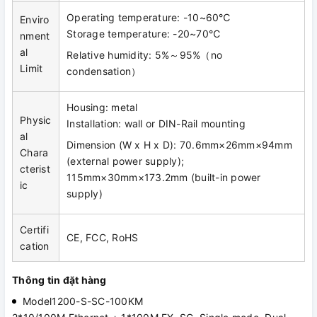
Operating temperature: -10~60℃
Enviro
Storage temperature: -20~70℃
nment
al
Relative humidity: 5%～95%（no
Limit
condensation）
Housing: metal
Physic
Installation: wall or DIN-Rail mounting
al
Dimension (W x H x D): 70.6mm×26mm×94mm
Chara
(external power supply);
cterist
115mm×30mm×173.2mm (built-in power
ic
supply)
Certifi
CE, FCC, RoHS
cation
Thông tin đặt hàng
Model1200-S-SC-100KM