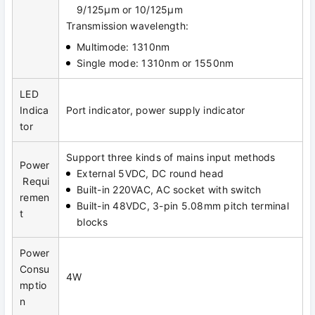
9/125μm or 10/125μm
Transmission wavelength:
Multimode: 1310nm
Single mode: 1310nm or 1550nm
LED
Indica
Port indicator, power supply indicator
tor
Support three kinds of mains input methods
Power
External 5VDC, DC round head
Requi
Built-in 220VAC, AC socket with switch
remen
Built-in 48VDC, 3-pin 5.08mm pitch terminal
t
blocks
Power
Consu
4W
mptio
n