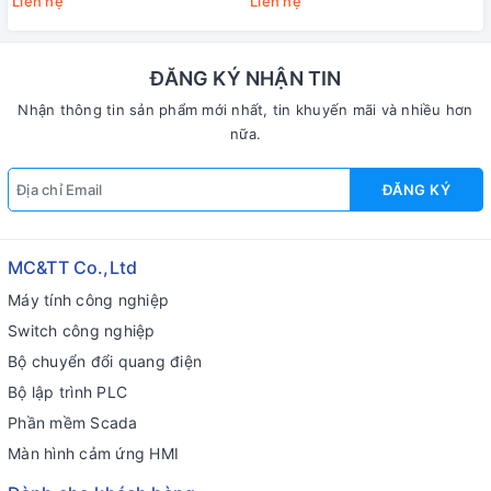
Liên hệ
Liên hệ
SC, 2KM) JHA TECH JHA-F11P
SC, 20KM) JHA TECH JHA-
F11P-20
ĐĂNG KÝ NHẬN TIN
Nhận thông tin sản phẩm mới nhất, tin khuyến mãi và nhiều hơn
nữa.
ĐĂNG KÝ
MC&TT Co.,Ltd
Máy tính công nghiệp
Switch công nghiệp
Bộ chuyển đổi quang điện
Bộ lập trình PLC
Phần mềm Scada
Màn hình cảm ứng HMI