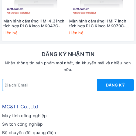
Màn hình cảm ứng HMI 4.3 inch
Màn hình cảm ứng HMI 7 inch
tích hợp PLC Kinco MK043C-
tích hợp PLC Kinco MK070C-
20DT (9*DI, 9*DO, 2*AI,
33DT (16*DI, 14*DO, 2*AI, 1*AO,
Liên hệ
Liên hệ
1*RS485)
1*RS485)
ĐĂNG KÝ NHẬN TIN
Nhận thông tin sản phẩm mới nhất, tin khuyến mãi và nhiều hơn
nữa.
ĐĂNG KÝ
MC&TT Co.,Ltd
Máy tính công nghiệp
Switch công nghiệp
Bộ chuyển đổi quang điện