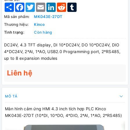
Share
Facebook
Twitter
Email
LinkedIn
Reddit
Tumblr
Mã sản phẩm:
MK043E-27DT
Thương hiệu:
Kinco
Tình trạng:
Còn hàng
DC24V, 4.3 TFT display, DI 10*DC24V, DO 10*DC24V, DIO
4*DC24V, 2*AI, 1*AO, USB2.0 Programming port, 2*RS485,
up to 8 expansion modules
Liên hệ
MÔ TẢ
Màn hình cảm ứng HMI 4.3 inch tích hợp PLC Kinco
MK043E-27DT (10*DI, 10*DO, 4*DIO, 2*AI, 1*AO, 2*RS485)