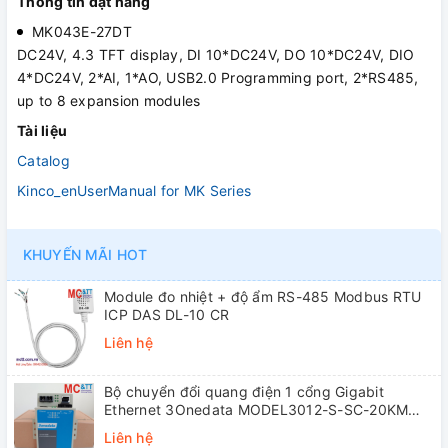
Thông tin đặt hàng
MK043E-27DT
DC24V, 4.3 TFT display, DI 10*DC24V, DO 10*DC24V, DIO
4*DC24V, 2*AI, 1*AO, USB2.0 Programming port, 2*RS485,
up to 8 expansion modules
Tài liệu
Catalog
Kinco_enUserManual for MK Series
KHUYẾN MÃI HOT
Module đo nhiệt + độ ẩm RS-485 Modbus RTU
ICP DAS DL-10 CR
Liên hệ
Bộ chuyển đổi quang điện 1 cổng Gigabit
Ethernet 3Onedata MODEL3012-S-SC-20KM
(Dual fiber, Single-mode, SC, 20KM)
Liên hệ