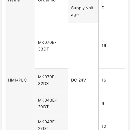
Supply volt
DI
age
MK070E-
16
33DT
MK070E-
HMI+PLC
DC 24V
16
32DX
MK043E-
9
20DT
MK043E-
10
27DT