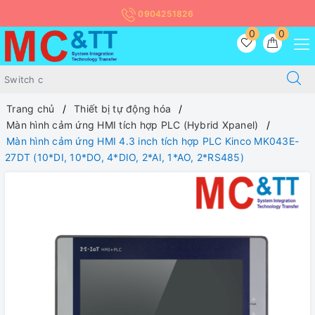
0904251826
0
0
Trang chủ
Thiết bị tự động hóa
Màn hình cảm ứng HMI tích hợp PLC (Hybrid Xpanel)
Màn hình cảm ứng HMI 4.3 inch tích hợp PLC Kinco MK043E-
27DT (10*DI, 10*DO, 4*DIO, 2*AI, 1*AO, 2*RS485)