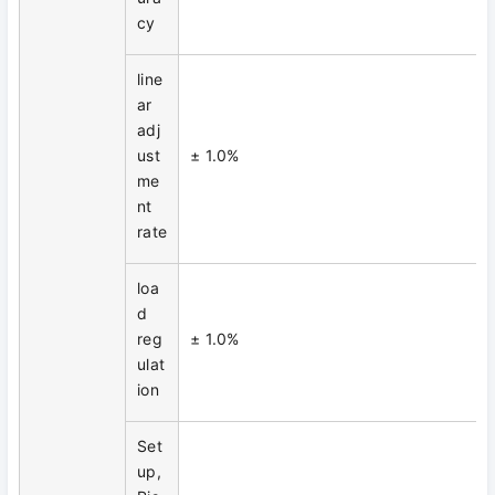
cy
line
ar
adj
ust
± 1.0%
me
nt
rate
loa
d
reg
± 1.0%
ulat
ion
Set
up,