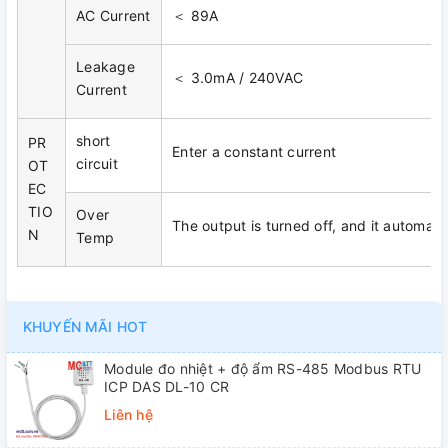
AC Current
＜ 89A
Leakage
＜ 3.0mA / 240VAC
Current
short
PR
Enter a constant current
circuit
OT
EC
TIO
Over
The output is turned off, and it automat
N
Temp
KHUYẾN MÃI HOT
Module đo nhiệt + độ ẩm RS-485 Modbus RTU
ICP DAS DL-10 CR
Liên hệ