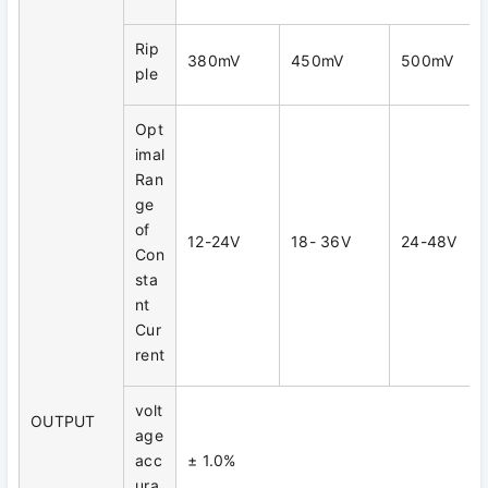
Rip
380mV
450mV
500mV
ple
Opt
imal
Ran
ge
of
12-24V
18- 36V
24-48V
Con
sta
nt
Cur
rent
volt
OUTPUT
age
acc
± 1.0%
ura