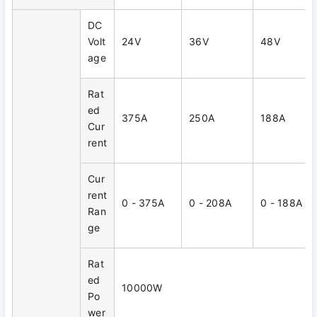
DC
Volt
24V
36V
48V
age
Rat
ed
375A
250A
188A
Cur
rent
Cur
rent
0 - 375A
0 - 208A
0 - 188A
Ran
ge
Rat
ed
10000W
Po
wer