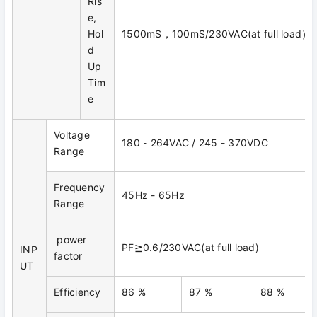
Ris
e,
Hol
1500mS，100mS/230VAC(at full load）
d
Up
Tim
e
Voltage
180 - 264VAC / 245 - 370VDC
Range
Frequency
45Hz - 65Hz
Range
power
PF≧0.6/230VAC(at full load)
INP
factor
UT
Efficiency
86 %
87 %
88 %