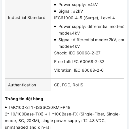
Power supply: ±4kV
Signal: ±2kV
Industrial Standard
IEC61000-4-5 (Surge), Level 4
Power supply: differential mode±2
mode±4kV
Signal: differential mode±2kV, com
mode±4kV
Shock: IEC 60068-2-27
Free fall: IEC 60068-2-32
Vibration: IEC 60068-2-6
Authentication
CE, FCC, RoHS
Thông tin đặt hàng
IMC100-2T1F(SSSC20KM)-P48
2* 10/100Base-T(X) + 1 *100Base-FX (Single-Fiber, Single-
mode, SC, 20KM), single power supply: 12-48 VDC,
unmanaged and din-rail