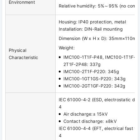
Environment
Relative humidity: 5%～95% (no conde
Housing: IP40 protection, metal
Installation: DIN-Rail mounting
Dimension (W x H x D): 35mm×110
Weight:
Physical
IMC100-1T1F-P48, IMC100-1T1F-2
Characteristic
2T1F-2P48: 337g
IMC100-2T1F-P220: 345g
IMC100-1GT1GS-P220: 343g
IMC100-2GT1GF-P220: 342g
IEC 61000-4-2 (ESD, electrostatic dis
4
Air discharge:± 15kV
Contact discharge: ±8kV
IEC 61000-4-4 (EFT, electrical fast tra
4