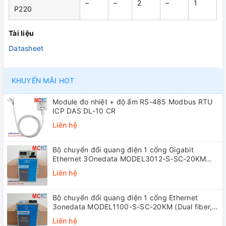
–
–
2
–
1
P220
Tài liệu
Datasheet
KHUYẾN MÃI HOT
Module đo nhiệt + độ ẩm RS-485 Modbus RTU
ICP DAS DL-10 CR
Liên hệ
Bộ chuyển đổi quang điện 1 cổng Gigabit
Ethernet 3Onedata MODEL3012-S-SC-20KM
(Dual fiber, Single-mode, SC, 20KM)
Liên hệ
Bộ chuyển đổi quang điện 1 cổng Ethernet
3onedata MODEL1100-S-SC-20KM (Dual fiber,
Single-mode, SC, 20KM)
Liên hệ