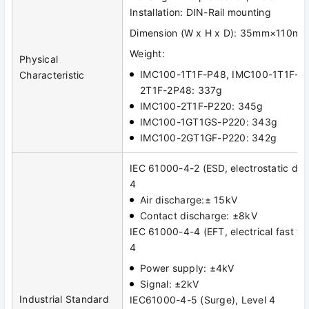
Installation: DIN-Rail mounting
Dimension (W x H x D): 35mm×110
Weight:
Physical
IMC100-1T1F-P48, IMC100-1T1F-2
Characteristic
2T1F-2P48: 337g
IMC100-2T1F-P220: 345g
IMC100-1GT1GS-P220: 343g
IMC100-2GT1GF-P220: 342g
IEC 61000-4-2 (ESD, electrostatic dis
4
Air discharge:± 15kV
Contact discharge: ±8kV
IEC 61000-4-4 (EFT, electrical fast tra
4
Power supply: ±4kV
Signal: ±2kV
Industrial Standard
IEC61000-4-5 (Surge), Level 4