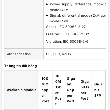
Power supply: differential mode±2
mode±4kV
Signal: differential mode±2kV, com
mode±4kV
Shock: IEC 60068-2-27
Free fall: IEC 60068-2-32
Vibration: IEC 60068-2-6
Authentication
CE, FCC, RoHS
Thông tin đặt hàng
10
100
Giga
0M
Giga
M
C
bit
Giga
Fib
bit
Fi
Available Models
opp
Cop
bit
er
ber
er
per
SFP
Por
Port
Port
Port
t