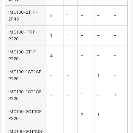
IMC100-2T1F-
s
2
1
–
–
–
2P48
IMC100-1T1F-
1
1
–
–
–
P220
IMC100-2T1F-
2
1
–
–
–
P220
IMC100-1GT1GF-
–
–
1
1
–
P220
IMC100-1GT1GS-
–
–
1
–
1
P220
IMC100-2GT1GF-
–
–
2
1
–
P220
IMC100-2GT1GS-