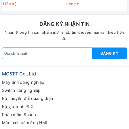
sang 1 cổng SFP JHA JHA-
sang Gigabit SFP USR-6311G-
Liên hệ
Liên hệ
IGS11HP
SFP
ĐĂNG KÝ NHẬN TIN
Nhận thông tin sản phẩm mới nhất, tin khuyến mãi và nhiều hơn
nữa.
ĐĂNG KÝ
MC&TT Co.,Ltd
Máy tính công nghiệp
Switch công nghiệp
Bộ chuyển đổi quang điện
Bộ lập trình PLC
Phần mềm Scada
Màn hình cảm ứng HMI