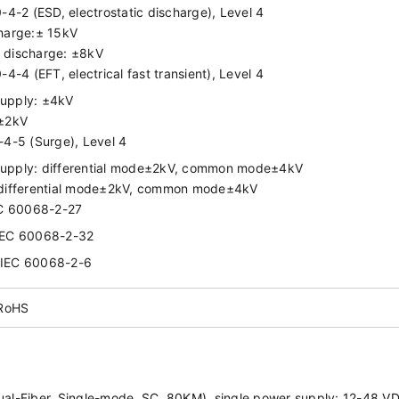
4-2 (ESD, electrostatic discharge), Level 4
charge:± 15kV
 discharge: ±8kV
4-4 (EFT, electrical fast transient), Level 4
upply: ±4kV
 ±2kV
4-5 (Surge), Level 4
upply: differential mode±2kV, common mode±4kV
 differential mode±2kV, common mode±4kV
EC 60068-2-27
: IEC 60068-2-32
: IEC 60068-2-6
 RoHS
l-Fiber, Single-mode, SC, 80KM), single power supply: 12-48 V