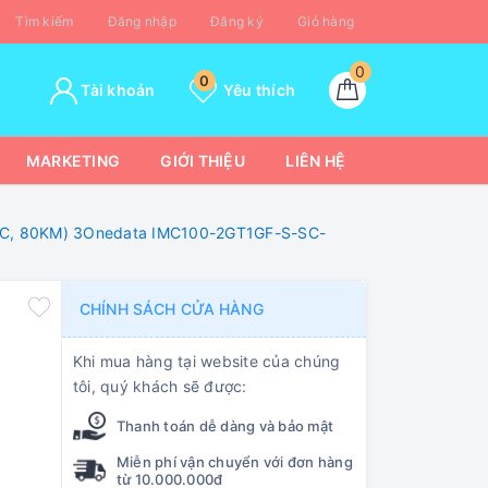
Tìm kiếm
Đăng nhập
Đăng ký
Giỏ hàng
0
0
Tài khoản
Yêu thích
MARKETING
GIỚI THIỆU
LIÊN HỆ
e, SC, 80KM) 3Onedata IMC100-2GT1GF-S-SC-
CHÍNH SÁCH CỬA HÀNG
Khi mua hàng tại website của chúng
tôi, quý khách sẽ được:
Thanh toán dễ dàng và bảo mật
Miễn phí vận chuyển với đơn hàng
từ 10.000.000đ