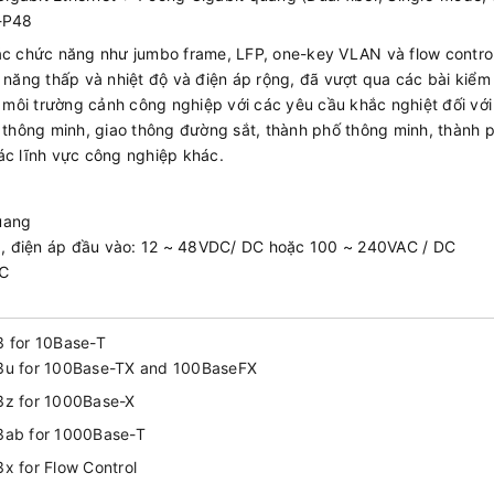
-P48
các chức năng như jumbo frame, LFP, one-key VLAN và flow contro
 năng thấp và nhiệt độ và điện áp rộng, đã vượt qua các bài kiểm 
môi trường cảnh công nghiệp với các yêu cầu khắc nghiệt đối vớ
n thông minh, giao thông đường sắt, thành phố thông minh, thành 
ác lĩnh vực công nghiệp khác.
quang
ép, điện áp đầu vào: 12 ~ 48VDC/ DC hoặc 100 ~ 240VAC / DC
 ℃
3 for 10Base-T
3u for 100Base-TX and 100BaseFX
3z for 1000Base-X
3ab for 1000Base-T
x for Flow Control