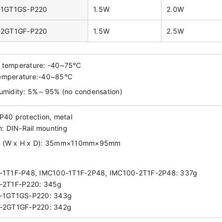
-1GT1GS-P220
1.5W
2.0W
-2GT1GF-P220
1.5W
2.5W
g temperature: -40~75℃
temperature:-40~85℃
humidity: 5%～95% (no condensation)
IP40 protection, metal
on: DIN-Rail mounting
n (W x H x D): 35mm×110mm×95mm
-1T1F-P48, IMC100-1T1F-2P48, IMC100-2T1F-2P48: 337g
-2T1F-P220: 345g
-1GT1GS-P220: 343g
-2GT1GF-P220: 342g