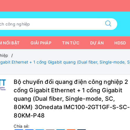
 NỔI BẬT
GIẢI PHÁP
TIN TỨC
DỰ ÁN
HDSD
hiệp
igabit Ethernet + 1 cổng Gigabit quang (Dual fiber, Single-mod
Bộ chuyển đổi quang điện công nghiệp 2
cổng Gigabit Ethernet + 1 cổng Gigabit
quang (Dual fiber, Single-mode, SC,
80KM) 3Onedata IMC100-2GT1GF-S-SC-
80KM-P48
Chia sẻ: