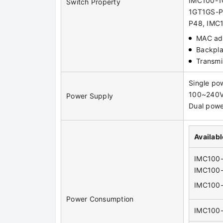
IMC100-1
Switch Property
1GT1GS-P
P48, IMC
MAC ad
Backpla
Transmi
Single po
100~240VA
Power Supply
Dual powe
Availab
IMC100
IMC100
IMC100
Power Consumption
IMC100