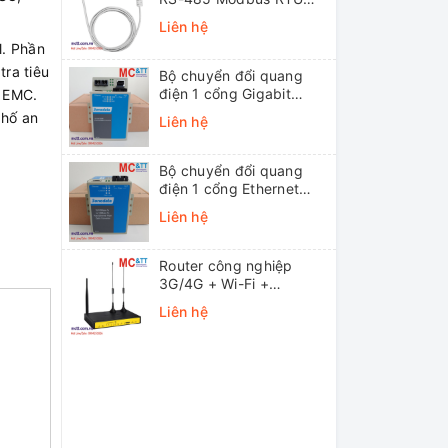
ICP DAS DL-10 CR
Liên hệ
l. Phần
tra tiêu
Bộ chuyển đổi quang
điện 1 cổng Gigabit
i EMC.
Ethernet 3Onedata
phố an
Liên hệ
MODEL3012-S-SC-
20KM (Dual fiber, Single-
mode, SC, 20KM)
Bộ chuyển đổi quang
điện 1 cổng Ethernet
3onedata MODEL1100-
Liên hệ
S-SC-20KM (Dual fiber,
Single-mode, SC, 20KM)
Router công nghiệp
3G/4G + Wi-Fi +
APN/VPN Four-Faith
Liên hệ
F3436