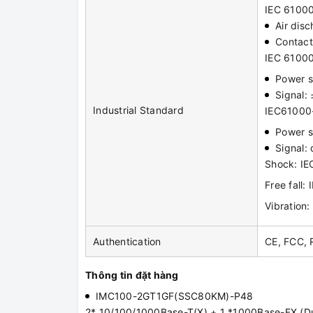
IEC 61000-
Air dis
Contact
IEC 61000-
Power s
Signal:
Industrial Standard
IEC61000-
Power s
Signal:
Shock: I
Free fall
Vibration
Authentication
CE, FCC,
Thông tin đặt hàng
IMC100-2GT1GF(SSC80KM)-P48
2* 10/100/1000Base-T(X) + 1 *1000Base-FX (Dua