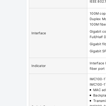
IEEE 802.
100M copp
Duplex Mo
100M fibe
Gigabit c
Interface
Full/Half
Gigabit f
Gigabit S
Interface 
Indicator
fiber port
IMC100-1
IMC100-1
MAC ad
Backpla
Transmi