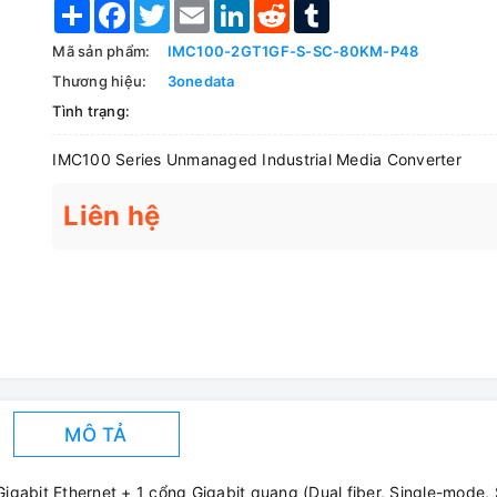
Share
Facebook
Twitter
Email
LinkedIn
Reddit
Tumblr
Mã sản phẩm:
IMC100-2GT1GF-S-SC-80KM-P48
Thương hiệu:
3onedata
Tình trạng:
IMC100 Series Unmanaged Industrial Media Converter
Liên hệ
MÔ TẢ
gabit Ethernet + 1 cổng Gigabit quang (Dual fiber, Single-mode,