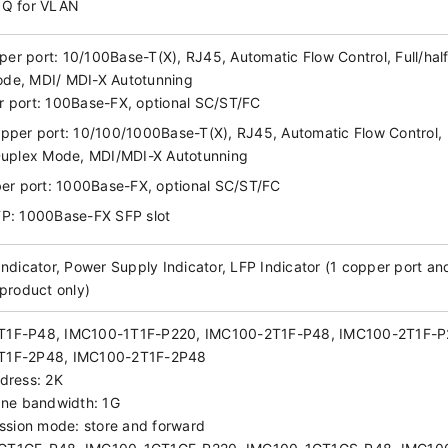
1Q for VLAN
er port: 10/100Base-T(X), RJ45, Automatic Flow Control, Full/hal
de, MDI/ MDI-X Autotunning
r port: 100Base-FX, optional SC/ST/FC
opper port: 10/100/1000Base-T(X), RJ45, Automatic Flow Control,
 Duplex Mode, MDI/MDI-X Autotunning
iber port: 1000Base-FX, optional SC/ST/FC
FP: 1000Base-FX SFP slot
Indicator, Power Supply Indicator, LFP Indicator (1 copper port an
 product only)
T1F-P48, IMC100-1T1F-P220, IMC100-2T1F-P48, IMC100-2T1F-P
T1F-2P48, IMC100-2T1F-2P48
dress: 2K
ne bandwidth: 1G
ssion mode: store and forward