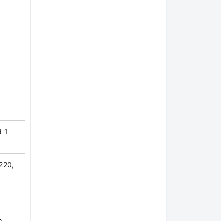
f
d 1
220,