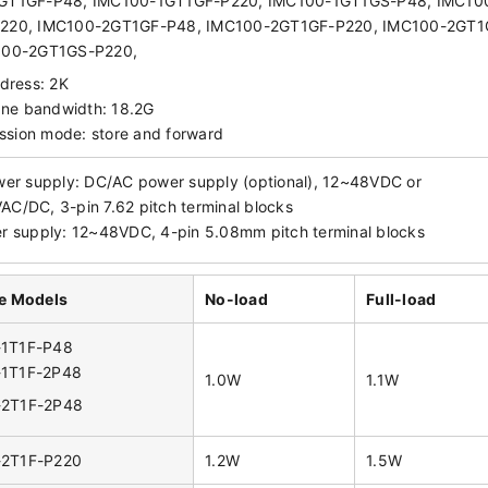
GT1GF-P48, IMC100-1GT1GF-P220, IMC100-1GT1GS-P48, IMC10
220, IMC100-2GT1GF-P48, IMC100-2GT1GF-P220, IMC100-2GT1
100-2GT1GS-P220,
dress: 2K
ne bandwidth: 18.2G
ssion mode: store and forward
wer supply: DC/AC power supply (optional), 12~48VDC or
C/DC, 3-pin 7.62 pitch terminal blocks
r supply: 12~48VDC, 4-pin 5.08mm pitch terminal blocks
le Models
No-load
Full-load
-1T1F-P48
-1T1F-2P48
1.0W
1.1W
-2T1F-2P48
-2T1F-P220
1.2W
1.5W