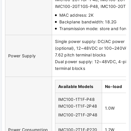
IMC100-2GT1GS-P48, IMC100-2GT1G
MAC address: 2K
Backplane bandwidth: 18.2G
Transmission mode: store and forwa
Single power supply: DC/AC power su
(optional), 12~48VDC or 100~240VAC
7.62 pitch terminal blocks
Power Supply
Dual power supply: 12~48VDC, 4-pin
terminal blocks
Available Models
No-load
IMC100-1T1F-P48
IMC100-1T1F-2P48
1.0W
IMC100-2T1F-2P48
Power Consumption
IMC100-2T1F-P220
1.2W