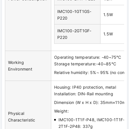
IMC100-1GT1GS-
1.5W
P220
IMC100-2GT1GF-
1.5W
P220
Operating temperature: -40~75℃
Working
Storage temperature:-40~85℃
Environment
Relative humidity: 5%～95% (no conde
Housing: IP40 protection, metal
Installation: DIN-Rail mounting
Dimension (W x H x D): 35mm×110
Weight:
Physical
IMC100-1T1F-P48, IMC100-1T1F-2
Characteristic
2T1F-2P48: 337g