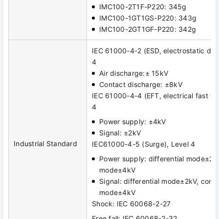
IMC100-2T1F-P220: 345g
IMC100-1GT1GS-P220: 343g
IMC100-2GT1GF-P220: 342g
IEC 61000-4-2 (ESD, electrostatic dis
4
Air discharge:± 15kV
Contact discharge: ±8kV
IEC 61000-4-4 (EFT, electrical fast tra
4
Power supply: ±4kV
Signal: ±2kV
Industrial Standard
IEC61000-4-5 (Surge), Level 4
Power supply: differential mode±2
mode±4kV
Signal: differential mode±2kV, com
mode±4kV
Shock: IEC 60068-2-27
Free fall: IEC 60068-2-32