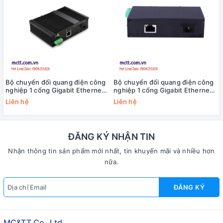
Bộ chuyển đổi quang điện công
Bộ chuyển đổi quang điện công
nghiệp 1 cổng Gigabit Ethernet
nghiệp 1 cổng Gigabit Ethernet
sang 1 cổng SFP JHA JHA-
sang Gigabit SFP USR-6311G-
Liên hệ
Liên hệ
IGS11HP
SFP
ĐĂNG KÝ NHẬN TIN
Nhận thông tin sản phẩm mới nhất, tin khuyến mãi và nhiều hơn
nữa.
ĐĂNG KÝ
MC&TT Co.,Ltd