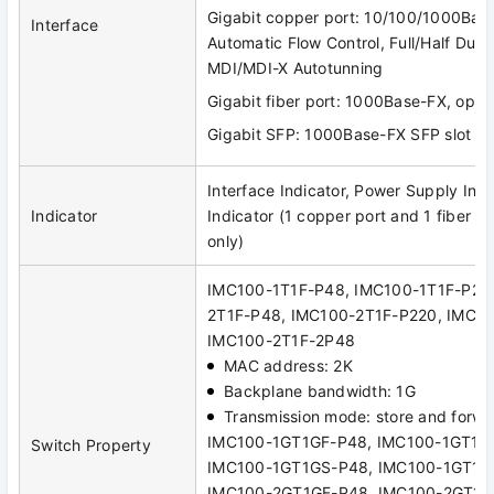
Gigabit copper port: 10/100/1000Base
Interface
Automatic Flow Control, Full/Half Dup
MDI/MDI-X Autotunning
Gigabit fiber port: 1000Base-FX, opti
Gigabit SFP: 1000Base-FX SFP slot
Interface Indicator, Power Supply Indi
Indicator
Indicator (1 copper port and 1 fiber p
only)
IMC100-1T1F-P48, IMC100-1T1F-P22
2T1F-P48, IMC100-2T1F-P220, IMC10
IMC100-2T1F-2P48
MAC address: 2K
Backplane bandwidth: 1G
Transmission mode: store and forwa
IMC100-1GT1GF-P48, IMC100-1GT1G
Switch Property
IMC100-1GT1GS-P48, IMC100-1GT1G
IMC100-2GT1GF-P48, IMC100-2GT1G