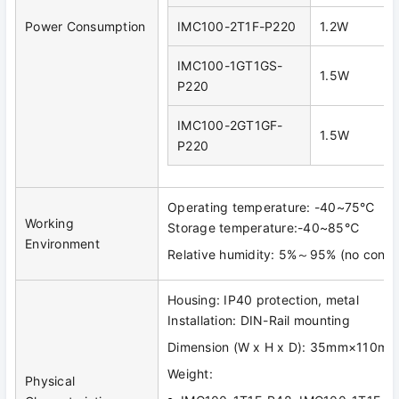
Power Consumption
IMC100-2T1F-P220
1.2W
IMC100-1GT1GS-
1.5W
P220
IMC100-2GT1GF-
1.5W
P220
Operating temperature: -40~75℃
Working
Storage temperature:-40~85℃
Environment
Relative humidity: 5%～95% (no conde
Housing: IP40 protection, metal
Installation: DIN-Rail mounting
Dimension (W x H x D): 35mm×110
Weight:
Physical