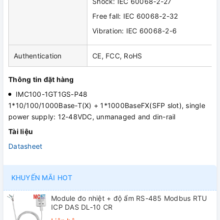
Shock: IEC 60068-2-27
Free fall: IEC 60068-2-32
Vibration: IEC 60068-2-6
Authentication
CE, FCC, RoHS
Thông tin đặt hàng
IMC100-1GT1GS-P48
1*10/100/1000Base-T(X) + 1*1000BaseFX(SFP slot), single
power supply: 12-48VDC, unmanaged and din-rail
Tài liệu
Datasheet
KHUYẾN MÃI HOT
Module đo nhiệt + độ ẩm RS-485 Modbus RTU
ICP DAS DL-10 CR