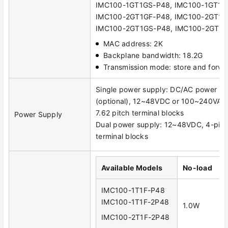
IMC100-1GT1GS-P48, IMC100-1GT1G
IMC100-2GT1GF-P48, IMC100-2GT1G
IMC100-2GT1GS-P48, IMC100-2GT1G
MAC address: 2K
Backplane bandwidth: 18.2G
Transmission mode: store and forwa
Single power supply: DC/AC power su
(optional), 12~48VDC or 100~240VAC
7.62 pitch terminal blocks
Power Supply
Dual power supply: 12~48VDC, 4-pin
terminal blocks
Available Models
No-load
IMC100-1T1F-P48
IMC100-1T1F-2P48
1.0W
IMC100-2T1F-2P48