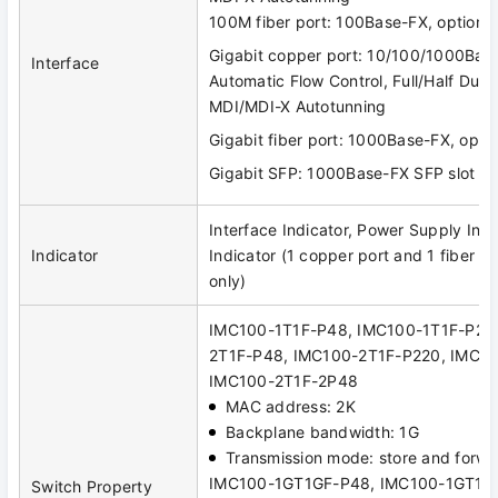
100M fiber port: 100Base-FX, optiona
Gigabit copper port: 10/100/1000Base
Interface
Automatic Flow Control, Full/Half Dup
MDI/MDI-X Autotunning
Gigabit fiber port: 1000Base-FX, opti
Gigabit SFP: 1000Base-FX SFP slot
Interface Indicator, Power Supply Indi
Indicator
Indicator (1 copper port and 1 fiber p
only)
IMC100-1T1F-P48, IMC100-1T1F-P22
2T1F-P48, IMC100-2T1F-P220, IMC10
IMC100-2T1F-2P48
MAC address: 2K
Backplane bandwidth: 1G
Transmission mode: store and forwa
IMC100-1GT1GF-P48, IMC100-1GT1G
Switch Property