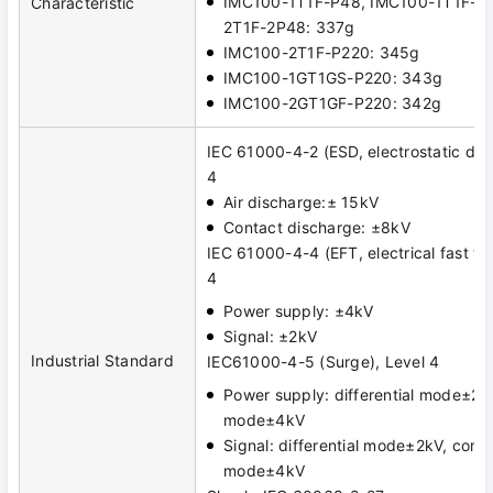
IMC100-1T1F-P48, IMC100-1T1F-2
Characteristic
2T1F-2P48: 337g
IMC100-2T1F-P220: 345g
IMC100-1GT1GS-P220: 343g
IMC100-2GT1GF-P220: 342g
IEC 61000-4-2 (ESD, electrostatic dis
4
Air discharge:± 15kV
Contact discharge: ±8kV
IEC 61000-4-4 (EFT, electrical fast tra
4
Power supply: ±4kV
Signal: ±2kV
Industrial Standard
IEC61000-4-5 (Surge), Level 4
Power supply: differential mode±2
mode±4kV
Signal: differential mode±2kV, com
mode±4kV