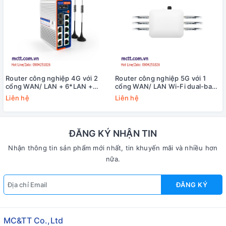
Router công nghiệp 4G với 2
Router công nghiệp 5G với 1
cổng WAN/ LAN + 6*LAN +
cổng WAN/ LAN Wi-Fi dual-band
2*SFP Wi-Fi dual-band VPN
VPN NR530X
Liên hệ
Liên hệ
USR-G809s
ĐĂNG KÝ NHẬN TIN
Nhận thông tin sản phẩm mới nhất, tin khuyến mãi và nhiều hơn
nữa.
ĐĂNG KÝ
MC&TT Co.,Ltd