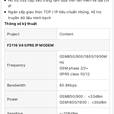
Hỗ trợ truy cập vào trung tâm dựa trên tên miền và địa chỉ
IP
Ngăn xếp giao thức TCP / IP tiêu chuẩn nhúng, hỗ trợ
truyền dữ liệu minh bạch
Thông số kỹ thuật
Project
Content
F2116 V4 GPRS IP MODEM
GSM850/900/1800/1900M
Hz
Frequency
GSM phase 2/2+
GPRS class 10/12
Bandwidth
85.6Kbps
GSM850/900： <33dBm
Power
GSM1800/1900： <30dBm
Sensitive
<-108dBm