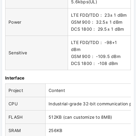
5.6kbps(UL)
LTE FDD/TDD： 23± 1 dBm
Power
GSM 900： 32.5± 1 dBm
DCS 1800： 29.5± 1 dBm
LTE FDD/TDD： -98+1
dBm
Sensitive
GSM 900： -109.5 dBm
DCS 1800： -108 dBm
Interface
Project
Content
CPU
Industrial-grade 32-bit communication pr
FLASH
512KB (can customize to 8MB)
SRAM
256KB