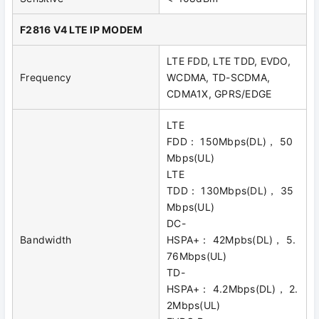
F2816 V4 LTE IP MODEM
LTE FDD, LTE TDD, EVDO,
Frequency
WCDMA, TD-SCDMA,
CDMA1X, GPRS/EDGE
LTE
FDD： 150Mbps(DL)， 50
Mbps(UL)
LTE
TDD： 130Mbps(DL)， 35
Mbps(UL)
DC-
Bandwidth
HSPA+： 42Mpbs(DL)， 5.
76Mbps(UL)
TD-
HSPA+： 4.2Mbps(DL)， 2.
2Mbps(UL)