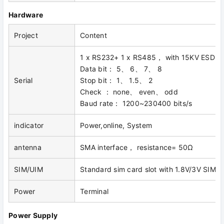
Hardware
Project
Content
1 x RS232+ 1 x RS485， with 15KV ESD p
Data bit： 5、 6、 7、 8
Serial
Stop bit： 1、 1.5、 2
Check ： none、 even、 odd
Baud rate： 1200~230400 bits/s
indicator
Power,online, System
antenna
SMA interface， resistance= 50Ω
SIM/UIM
Standard sim card slot with 1.8V/3V SIM
Power
Terminal
Power Supply