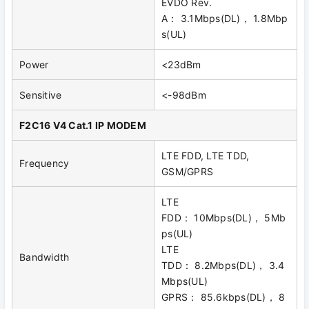
EVDO Rev.
A： 3.1Mbps(DL)， 1.8Mbp
s(UL)
Power
<23dBm
Sensitive
<-98dBm
F2C16 V4 Cat.1 IP MODEM
LTE FDD, LTE TDD,
Frequency
GSM/GPRS
LTE
FDD： 10Mbps(DL)， 5Mb
ps(UL)
LTE
Bandwidth
TDD： 8.2Mbps(DL)， 3.4
Mbps(UL)
GPRS： 85.6kbps(DL)， 8