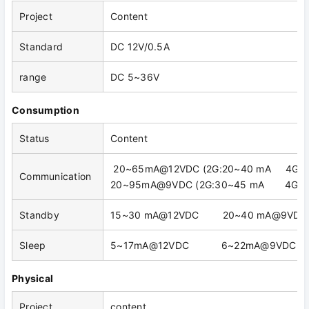
Project
Content
Standard
DC 12V/0.5A
range
DC 5~36V
Consumption
Status
Content
20~65mA@12VDC (2G:20~40 mA 4G:2
Communication
20~95mA@9VDC (2G:30~45 mA 4G:20
Standby
15~30 mA@12VDC 20~40 mA@9VDC
Sleep
5~17mA@12VDC 6~22mA@9VDC
Physical
Project
content