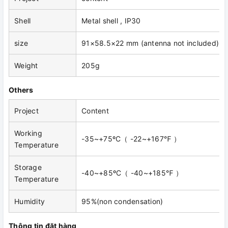
Shell
Metal shell , IP30
size
91×58.5×22 mm (antenna not included)
Weight
205g
Others
Project
Content
Working
-35~+75ºC（ -22~+167℉ ）
Temperature
Storage
-40~+85ºC（ -40~+185℉ ）
Temperature
Humidity
95%(non condensation)
Thông tin đặt hàng