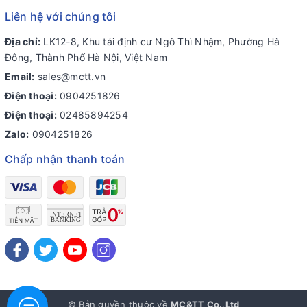
Liên hệ với chúng tôi
Địa chỉ:
LK12-8, Khu tái định cư Ngô Thì Nhậm, Phường Hà
Đông, Thành Phố Hà Nội, Việt Nam
Email:
sales@mctt.vn
Điện thoại:
0904251826
Điện thoại:
02485894254
Zalo:
0904251826
Chấp nhận thanh toán
© Bản quyền thuộc về
MC&TT Co.,Ltd