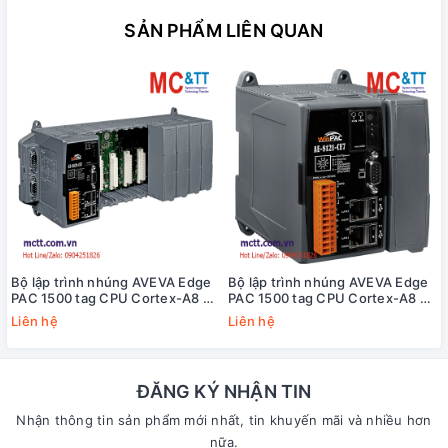
SẢN PHẨM LIÊN QUAN
Bộ lập trình nhúng AVEVA Edge
Bộ lập trình nhúng AVEVA Edge
PAC 1500 tag CPU Cortex-A8 +
PAC 1500 tag CPU Cortex-A8 +
WinCE 7.0 +8 khe cắm module
WinCE 7.0 +1 khe cắm module
Liên hệ
Liên hệ
I/O ICP DAS AE-8821-CE7-1500
I/O ICP DAS AE-8121-CE7-1500
CR
CR
ĐĂNG KÝ NHẬN TIN
Nhận thông tin sản phẩm mới nhất, tin khuyến mãi và nhiều hơn
nữa.