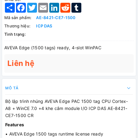
Share
Facebook
Twitter
Email
LinkedIn
Reddit
Tumblr
Mã sản phẩm:
AE-8421-CE7-1500
Thương hiệu:
ICP DAS
Tình trạng:
AVEVA Edge (1500 tags) ready, 4-slot WinPAC
Liên hệ
MÔ TẢ
Bộ lập trình nhúng AVEVA Edge PAC 1500 tag CPU Cortex-
A8 + WinCE 7.0 +4 khe cắm module I/O ICP DAS AE-8421-
CE7-1500 CR
Features
• AVEVA Edge 1500 tags runtime license ready