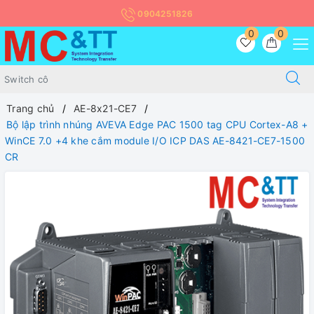
0904251826
0
0
Trang chủ
AE-8x21-CE7
Bộ lập trình nhúng AVEVA Edge PAC 1500 tag CPU Cortex-A8 +
WinCE 7.0 +4 khe cắm module I/O ICP DAS AE-8421-CE7-1500
CR