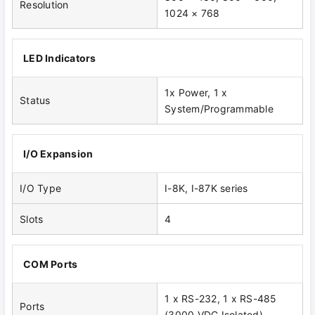
Resolution
1024 × 768
LED Indicators
1x Power, 1 x
Status
System/Programmable
I/O Expansion
I/O Type
I-8K, I-87K series
Slots
4
COM Ports
1 x RS-232, 1 x RS-485
Ports
(3000 VDC Isolated)