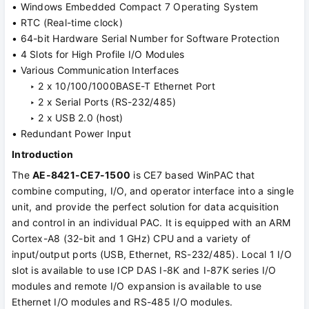
• Windows Embedded Compact 7 Operating System
• RTC (Real-time clock)
• 64-bit Hardware Serial Number for Software Protection
• 4 Slots for High Profile I/O Modules
• Various Communication Interfaces
‣ 2 x 10/100/1000BASE-T Ethernet Port
‣ 2 x Serial Ports (RS-232/485)
‣ 2 x USB 2.0 (host)
• Redundant Power Input
Introduction
The
AE-8421-CE7-1500
is CE7 based WinPAC that
combine computing, I/O, and operator interface into a single
unit, and provide the perfect solution for data acquisition
and control in an individual PAC. It is equipped with an ARM
Cortex-A8 (32-bit and 1 GHz) CPU and a variety of
input/output ports (USB, Ethernet, RS-232/485). Local 1 I/O
slot is available to use ICP DAS I-8K and I-87K series I/O
modules and remote I/O expansion is available to use
Ethernet I/O modules and RS-485 I/O modules.