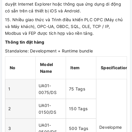
duyệt Internet Explorer hoặc thông qua ứng dụng di động
có sẵn trên cả thiết bị iOS và Android.
15. Nhiều giao thức và Trình điều khiển PLC OPC (Máy chủ
và Máy khách), OPC-UA, OBDC, SQL, OLE, TCP / IP,
Modbus và FEP được tích hợp vào nền tảng.
Thông tin đặt hàng
Standalone: Development + Runtime bundle
Model
No
Item
Specification
Name
UA01-
1
75 Tags
0075/DS
UA01-
2
150 Tags
0150/DS
UA01-
Developme
3
500 Tags
0500/DS