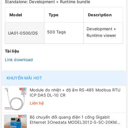
Standalone: Development + Runtime bundle
Model
Type
Description
Development +
500 Tags
UA01-0500/DS
Runtime viewer
Tài liệu
Link download
KHUYẾN MÃI HOT
Module đo nhiệt + độ ẩm RS-485 Modbus RTU
ICP DAS DL-10 CR
Liên hệ
Bộ chuyển đổi quang điện 1 cổng Gigabit
Ethernet 3Onedata MODEL3012-S-SC-20KM
(Dual fiber, Single-mode, SC, 20KM)