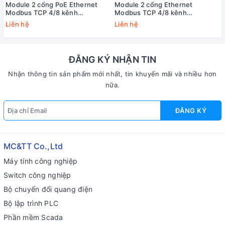
Module 2 cổng PoE Ethernet
Module 2 cổng Ethernet
Modbus TCP 4/8 kênh
Modbus TCP 4/8 kênh
Counter/Frequency/Encoder +4
Counter/Frequency/Encoder +4
Liên hệ
Liên hệ
kênh DO ICP DAS PET-7284 CR
kênh DO ICP DAS ET-7284 CR
ĐĂNG KÝ NHẬN TIN
Nhận thông tin sản phẩm mới nhất, tin khuyến mãi và nhiều hơn
nữa.
ĐĂNG KÝ
MC&TT Co.,Ltd
Máy tính công nghiệp
Switch công nghiệp
Bộ chuyển đổi quang điện
Bộ lập trình PLC
Phần mềm Scada