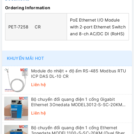
Ordering Information
PoE Ethernet I/O Module
PET-7258 CR
with 2-port Ethernet Switch
and 8-ch AC/DC DI (RoHS)
KHUYẾN MÃI HOT
Module đo nhiệt + độ ẩm RS-485 Modbus RTU
ICP DAS DL-10 CR
Liên hệ
Bộ chuyển đổi quang điện 1 cổng Gigabit
Ethernet 3Onedata MODEL3012-S-SC-20KM
(Dual fiber, Single-mode, SC, 20KM)
Liên hệ
Bộ chuyển đổi quang điện 1 cổng Ethernet
3onedata MODEL1100-S-SC-20KM (Dual fiber,