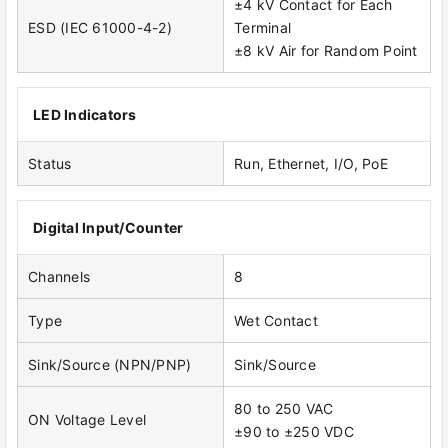
±4 kV Contact for Each
ESD (IEC 61000-4-2)
Terminal
±8 kV Air for Random Point
LED Indicators
Status
Run, Ethernet, I/O, PoE
Digital Input/Counter
Channels
8
Type
Wet Contact
Sink/Source (NPN/PNP)
Sink/Source
80 to 250 VAC
ON Voltage Level
±90 to ±250 VDC