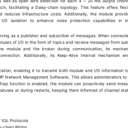
s well as open wire detection for each 4 ~ 20 mA output chann
h, facilitating a Daisy-chain topology. This feature offers flexib
 and reduces infrastructure costs. Additionally, the module prov
O isolation to enhance noise protection capabilities in ind
ving as a publisher and subscriber of messages. When connecte
atuses of I/O in the form of topics and receive messages from su
the module and the broker during communication, its mechan
onnection. Additionally, its Keep-Alive Interval mechanism en
tion, enabling it to transmit both module and I/O information 
 Network Management Software). This allows administrators to 
he Trap function is enabled, the module can proactively send mes
tatuses or during restarts, keeping them informed of channel sta
V2c Protocols
y-chain Wiring