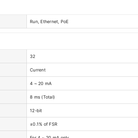
Run, Ethernet, PoE
32
Current
4 ~ 20 mA
8 ms (Total)
12-bit
±0.1% of FSR
For 4 ~ 20 mA only