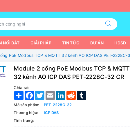
 NỔI BẬT
GIẢI PHÁP
TIN TỨC
DỰ ÁN
HDSD
cổng PoE Modbus TCP & MQTT 32 kênh AO ICP DAS PET-2228C-
Module 2 cổng PoE Modbus TCP & MQTT
32 kênh AO ICP DAS PET-2228C-32 CR
Chia sẻ:
Share
Facebook
Twitter
Email
LinkedIn
Reddit
Tumblr
Mã sản phẩm:
PET-2228C-32
Thương hiệu:
ICP DAS
Tình trạng: