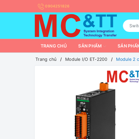
0904251826
TRANG CHỦ
SẢN PHẨM
SẢN PHẨM
Trang chủ
Module I/O ET-2200
Module 2 