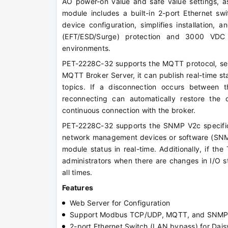
AO power-on value and safe value settings, a
module includes a built-in 2-port Ethernet switc
device configuration, simplifies installation,
(EFT/ESD/Surge) protection and 3000 VDC I/
environments.
PET-2228C-32 supports the MQTT protocol, ser
MQTT Broker Server, it can publish real-time st
topics. If a disconnection occurs between 
reconnecting can automatically restore the c
continuous connection with the broker.
PET-2228C-32 supports the SNMP V2c specifica
network management devices or software (SNMP
module status in real-time. Additionally, if t
administrators when there are changes in I/O s
all times.
Features
Web Server for Configuration
Support Modbus TCP/UDP, MQTT, and SNMP 
2-port Ethernet Switch (LAN bypass) for Dais