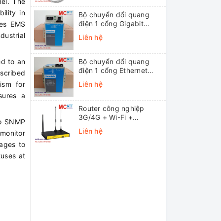
el. The
ility in
Bộ chuyển đổi quang
điện 1 cổng Gigabit
ides EMS
Ethernet 3Onedata
ustrial
Liên hệ
MODEL3012-S-SC-
20KM (Dual fiber, Single-
mode, SC, 20KM)
d to an
Bộ chuyển đổi quang
điện 1 cổng Ethernet
bscribed
3onedata MODEL1100-
ism for
Liên hệ
S-SC-20KM (Dual fiber,
sures a
Single-mode, SC, 20KM)
Router công nghiệp
3G/4G + Wi-Fi +
to SNMP
APN/VPN Four-Faith
Liên hệ
monitor
F3436
sages to
tuses at