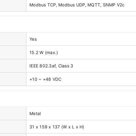
Modbus TCP, Modbus UDP, MQTT, SNMP V2c
Yes
15.2 W (max.)
IEEE 802.3af, Class 3
+10 ~ +48 VDC
Metal
31 x 159 x 137 (W x L x H)