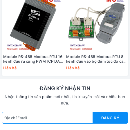
Module RS-485 Modbus RTU 16
Module RS-485 Modbus RTU 8
kênh đầu ra xung PWM ICP DAS
kênh đầu vào bộ đếm tốc độ cao
M-7088-16-G CR
HSC+8 kênh đầu ra PWM ICP
Liên hệ
Liên hệ
DAS M-7088D-G/S CR
ĐĂNG KÝ NHẬN TIN
Nhận thông tin sản phẩm mới nhất, tin khuyến mãi và nhiều hơn
nữa.
ĐĂNG KÝ