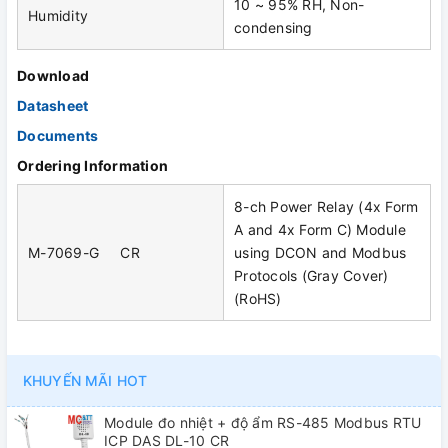
10 ~ 95% RH, Non-
Humidity
condensing
Download
Datasheet
Documents
Ordering Information
8-ch Power Relay (4x Form
A and 4x Form C) Module
M-7069-G CR
using DCON and Modbus
Protocols (Gray Cover)
(RoHS)
KHUYẾN MÃI HOT
Module đo nhiệt + độ ẩm RS-485 Modbus RTU
ICP DAS DL-10 CR