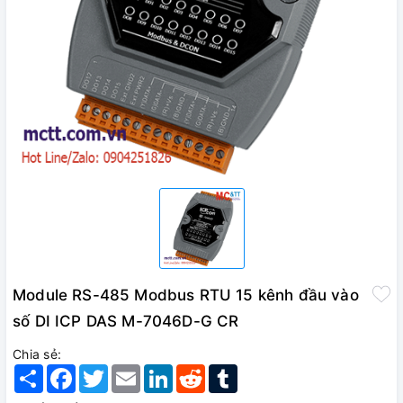
Module RS-485 Modbus RTU 15 kênh đầu vào
số DI ICP DAS M-7046D-G CR
Chia sẻ:
Share
Facebook
Twitter
Email
LinkedIn
Reddit
Tumblr