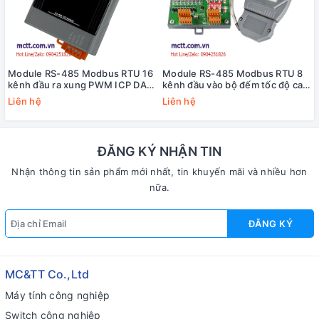
Module RS-485 Modbus RTU 16
Module RS-485 Modbus RTU 8
kênh đầu ra xung PWM ICP DAS
kênh đầu vào bộ đếm tốc độ cao
M-7088-16-G CR
HSC+8 kênh đầu ra PWM ICP
Liên hệ
Liên hệ
DAS M-7088D-G/S CR
ĐĂNG KÝ NHẬN TIN
Nhận thông tin sản phẩm mới nhất, tin khuyến mãi và nhiều hơn
nữa.
ĐĂNG KÝ
MC&TT Co.,Ltd
Máy tính công nghiệp
Switch công nghiệp