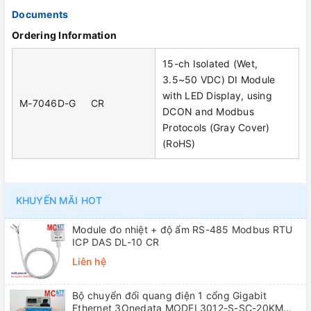
Documents
Ordering Information
15-ch Isolated (Wet,
3.5~50 VDC) DI Module
with LED Display, using
M-7046D-G CR
DCON and Modbus
Protocols (Gray Cover)
(RoHS)
KHUYẾN MÃI HOT
Module đo nhiệt + độ ẩm RS-485 Modbus RTU
ICP DAS DL-10 CR
Liên hệ
Bộ chuyển đổi quang điện 1 cổng Gigabit
Ethernet 3Onedata MODEL3012-S-SC-20KM