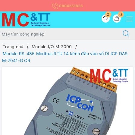
0904251826
0
0
Trang chủ
Module I/O M-7000
Module RS-485 Modbus RTU 14 kênh đầu vào số DI ICP DAS
M-7041-G CR