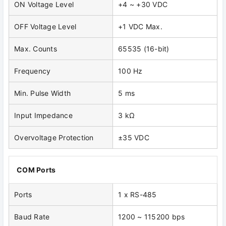
ON Voltage Level
+4 ~ +30 VDC
OFF Voltage Level
+1 VDC Max.
Max. Counts
65535 (16-bit)
Frequency
100 Hz
Min. Pulse Width
5 ms
Input Impedance
3 kΩ
Overvoltage Protection
±35 VDC
COM Ports
Ports
1 x RS-485
Baud Rate
1200 ~ 115200 bps