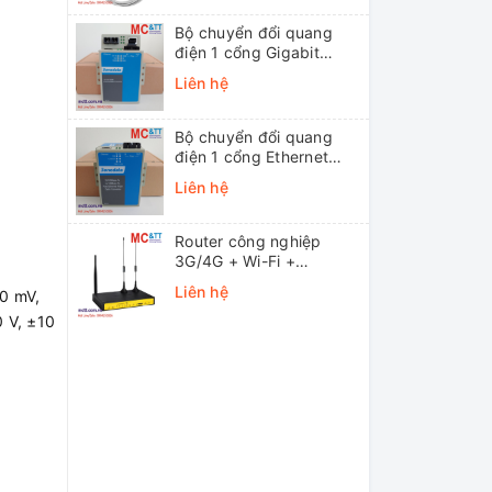
Bộ chuyển đổi quang
điện 1 cổng Gigabit
Ethernet 3Onedata
Liên hệ
MODEL3012-S-SC-
20KM (Dual fiber, Single-
mode, SC, 20KM)
Bộ chuyển đổi quang
điện 1 cổng Ethernet
3onedata MODEL1100-
Liên hệ
S-SC-20KM (Dual fiber,
Single-mode, SC, 20KM)
Router công nghiệp
3G/4G + Wi-Fi +
APN/VPN Four-Faith
Liên hệ
50 mV,
F3436
0 V, ±10