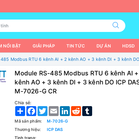
 NỔI BẬT
GIẢI PHÁP
TIN TỨC
DỰ ÁN
HDSD
485 Modbus RTU 6 kênh AI + 2 kênh AO + 3 kênh DI + 3 kênh 
Module RS-485 Modbus RTU 6 kênh AI +
kênh AO + 3 kênh DI + 3 kênh DO ICP DA
M-7026-G CR
Chia sẻ:
Share
Facebook
Twitter
Email
LinkedIn
Reddit
Tumblr
Mã sản phẩm:
M-7026-G
Thương hiệu:
ICP DAS
Tình trạng: