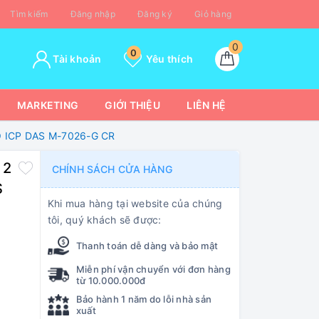
Tìm kiếm
Đăng nhập
Đăng ký
Giỏ hàng
0
0
Tài khoản
Yêu thích
MARKETING
GIỚI THIỆU
LIÊN HỆ
DO ICP DAS M-7026-G CR
 2
CHÍNH SÁCH CỬA HÀNG
S
Khi mua hàng tại website của chúng
tôi, quý khách sẽ được:
Thanh toán dễ dàng và bảo mật
Miễn phí vận chuyển với đơn hàng
từ 10.000.000đ
Bảo hành 1 năm do lỗi nhà sản
xuất