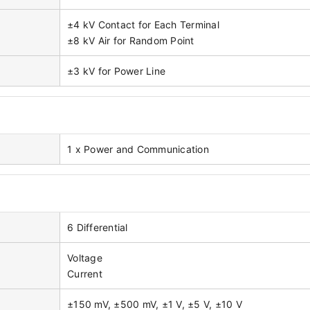
±4 kV Contact for Each Terminal
±8 kV Air for Random Point
±3 kV for Power Line
1 x Power and Communication
6 Differential
Voltage
Current
±150 mV, ±500 mV, ±1 V, ±5 V, ±10 V