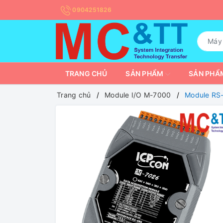
0904251826
TRANG CHỦ
SẢN PHẨM
SẢN PHẨM
Trang chủ
Module I/O M-7000
Module RS-