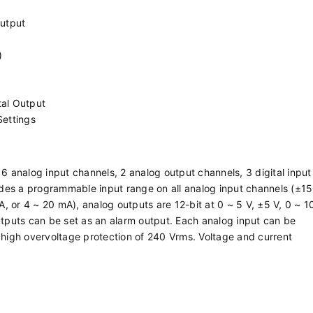
Output
)
tal Output
Settings
6 analog input channels, 2 analog output channels, 3 digital input
vides a programmable input range on all analog input channels (±1
 or 4 ~ 20 mA), analog outputs are 12-bit at 0 ~ 5 V, ±5 V, 0 ~ 1
utputs can be set as an alarm output. Each analog input can be
 high overvoltage protection of 240 Vrms. Voltage and current