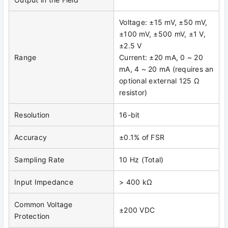
Voltage: ±15 mV, ±50 mV,
±100 mV, ±500 mV, ±1 V,
±2.5 V
Range
Current: ±20 mA, 0 ~ 20
mA, 4 ~ 20 mA (requires an
optional external 125 Ω
resistor)
Resolution
16-bit
Accuracy
±0.1% of FSR
Sampling Rate
10 Hz (Total)
Input Impedance
> 400 kΩ
Common Voltage
±200 VDC
Protection