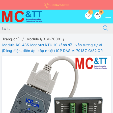
0904251826
0
0
Trang chủ
Module I/O M-7000
Module RS-485 Modbus RTU 10 kênh đầu vào tương tự AI
(Dòng điện, điện áp, cặp nhiệt) ICP DAS M-7018Z-G/S2 CR