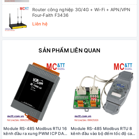
Router công nghiệp 3G/4G + Wi-Fi + APN/VPN
Four-Faith F3436
Liên hệ
SẢN PHẨM LIÊN QUAN
Module RS-485 Modbus RTU 16
Module RS-485 Modbus RTU 8
kênh đầu ra xung PWM ICP DAS
kênh đầu vào bộ đếm tốc độ cao
M-7088-16-G CR
HSC+8 kênh đầu ra PWM ICP