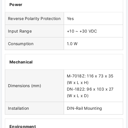
Power
Reverse Polarity Protection
Yes
Input Range
+10 ~ +30 VDC
Consumption
1.0 W
Mechanical
M-7018Z: 116 x 73 x 35
(W x L x H)
Dimensions (mm)
DN-1822: 96 x 103 x 27
(W x L x D)
Installation
DIN-Rail Mounting
Environment