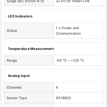
Surge (IEC 61000-4-5)
±2 kV for Power Line
LED Indicators
1 x Power and
Status
Communication
Temperature Measurement
Range
-55 °C ~ +125 °C
Analog Input
Channels
4
Sensor Type
DS18B20