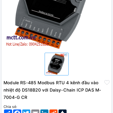
Module RS-485 Modbus RTU 4 kênh đầu vào
nhiệt độ DS18B20 với Daisy-Chain ICP DAS M-
7004-G CR
Chia sẻ:
Share
Facebook
Twitter
Email
LinkedIn
Reddit
Tumblr