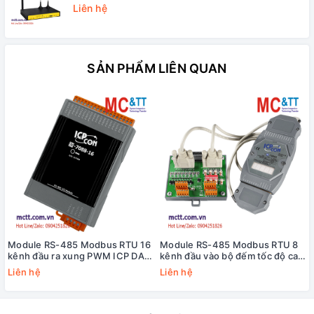
Liên hệ
SẢN PHẨM LIÊN QUAN
Module RS-485 Modbus RTU 16
Module RS-485 Modbus RTU 8
kênh đầu ra xung PWM ICP DAS
kênh đầu vào bộ đếm tốc độ cao
M-7088-16-G CR
HSC+8 kênh đầu ra PWM ICP
Liên hệ
Liên hệ
DAS M-7088D-G/S CR