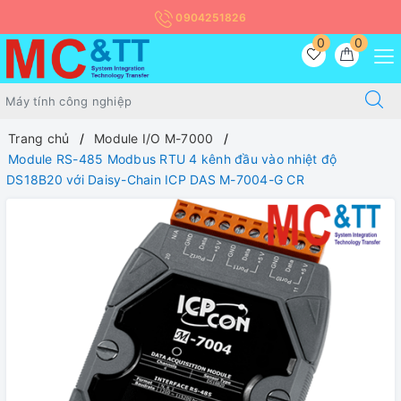
0904251826
0
0
Trang chủ
Module I/O M-7000
Module RS-485 Modbus RTU 4 kênh đầu vào nhiệt độ
DS18B20 với Daisy-Chain ICP DAS M-7004-G CR