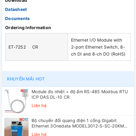
Download
Datasheet
Documents
Ordering Information
Ethernet I/O Module with
ET-7252 CR
2-port Ethernet Switch, 8-
ch DI and 8-ch DO (RoHS)
KHUYẾN MÃI HOT
Module đo nhiệt + độ ẩm RS-485 Modbus RTU
ICP DAS DL-10 CR
Liên hệ
Bộ chuyển đổi quang điện 1 cổng Gigabit
Ethernet 3Onedata MODEL3012-S-SC-20KM
(Dual fiber, Single-mode, SC, 20KM)
Liên hệ