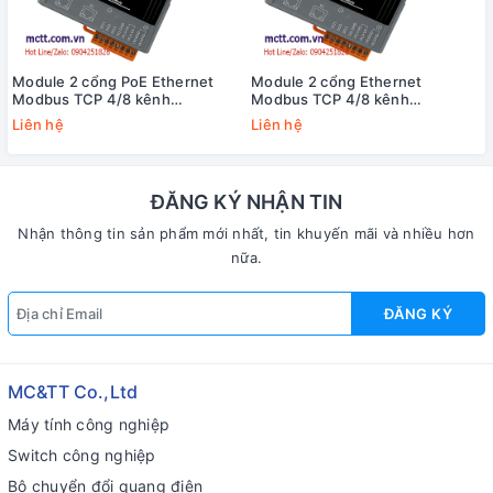
Module 2 cổng PoE Ethernet
Module 2 cổng Ethernet
Modbus TCP 4/8 kênh
Modbus TCP 4/8 kênh
Counter/Frequency/Encoder +4
Counter/Frequency/Encoder +4
Liên hệ
Liên hệ
kênh DO ICP DAS PET-7284 CR
kênh DO ICP DAS ET-7284 CR
ĐĂNG KÝ NHẬN TIN
Nhận thông tin sản phẩm mới nhất, tin khuyến mãi và nhiều hơn
nữa.
ĐĂNG KÝ
MC&TT Co.,Ltd
Máy tính công nghiệp
Switch công nghiệp
Bộ chuyển đổi quang điện