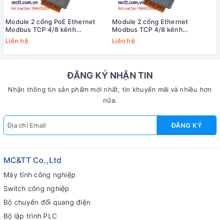
Module 2 cổng PoE Ethernet
Module 2 cổng Ethernet
Modbus TCP 4/8 kênh
Modbus TCP 4/8 kênh
Counter/Frequency/Encoder +4
Counter/Frequency/Encoder +4
Liên hệ
Liên hệ
kênh DO ICP DAS PET-7284 CR
kênh DO ICP DAS ET-7284 CR
ĐĂNG KÝ NHẬN TIN
Nhận thông tin sản phẩm mới nhất, tin khuyến mãi và nhiều hơn
nữa.
ĐĂNG KÝ
MC&TT Co.,Ltd
Máy tính công nghiệp
Switch công nghiệp
Bộ chuyển đổi quang điện
Bộ lập trình PLC