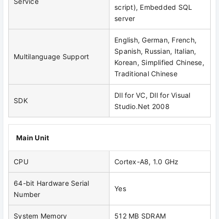
Service
script), Embedded SQL
server
English, German, French,
Spanish, Russian, Italian,
Multilanguage Support
Korean, Simplified Chinese,
Traditional Chinese
Dll for VC, Dll for Visual
SDK
Studio.Net 2008
Main Unit
CPU
Cortex-A8, 1.0 GHz
64-bit Hardware Serial
Yes
Number
System Memory
512 MB SDRAM