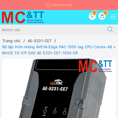
0904251826
0
0
Trang chủ
AE-5231-CE7
Bộ lập trình nhúng AVEVA Edge PAC 1500 tag CPU Cortex-A8 +
WinCE 7.0 ICP DAS AE-5231-CE7-1500 CR