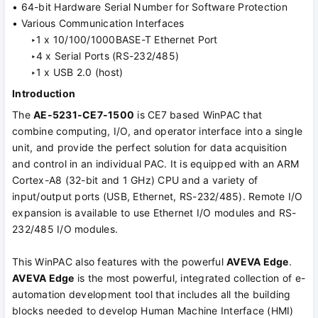
• 64-bit Hardware Serial Number for Software Protection
• Various Communication Interfaces
‣1 x 10/100/1000BASE-T Ethernet Port
‣4 x Serial Ports (RS-232/485)
‣1 x USB 2.0 (host)
Introduction
The
AE-5231-CE7-1500
is CE7 based WinPAC that
combine computing, I/O, and operator interface into a single
unit, and provide the perfect solution for data acquisition
and control in an individual PAC. It is equipped with an ARM
Cortex-A8 (32-bit and 1 GHz) CPU and a variety of
input/output ports (USB, Ethernet, RS-232/485). Remote I/O
expansion is available to use Ethernet I/O modules and RS-
232/485 I/O modules.
This WinPAC also features with the powerful
AVEVA Edge
.
AVEVA Edge
is the most powerful, integrated collection of e-
automation development tool that includes all the building
blocks needed to develop Human Machine Interface (HMI)