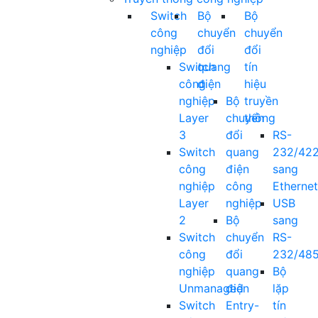
Switch
Bộ
Bộ
công
chuyển
chuyển
nghiệp
đổi
đổi
Switch
quang
tín
công
điện
hiệu
nghiệp
Bộ
truyền
Layer
chuyển
thông
3
đổi
RS-
Switch
quang
232/42
công
điện
sang
nghiệp
công
Ethernet
Layer
nghiệp
USB
2
Bộ
sang
Switch
chuyển
RS-
công
đổi
232/48
nghiệp
quang
Bộ
Unmanaged
điện
lặp
Switch
Entry-
tín