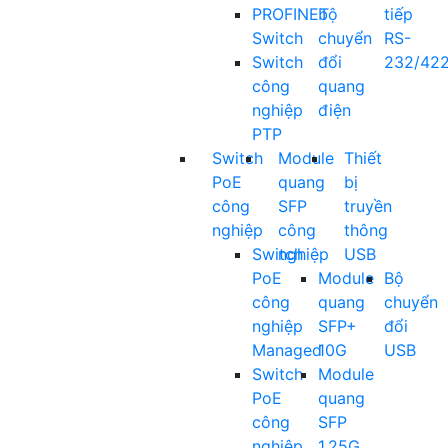
PROFINET
bộ
tiếp
Switch
chuyển
RS-
Switch
đổi
232/42
công
quang
nghiệp
điện
PTP
Switch
Module
Thiết
PoE
quang
bị
công
SFP
truyền
nghiệp
công
thông
Switch
nghiệp
USB
PoE
Module
Bộ
công
quang
chuyển
nghiệp
SFP+
đổi
Managed
10G
USB
Switch
Module
PoE
quang
công
SFP
nghiệp
1.25G