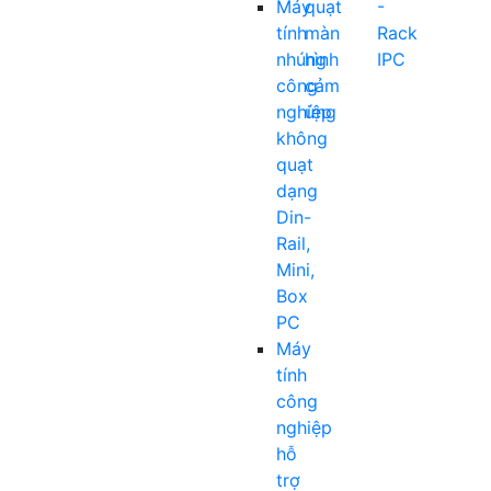
Máy
quạt
-
tính
màn
Rack
nhúng
hình
IPC
công
cảm
nghiệp
ứng
không
quạt
dạng
Din-
Rail,
Mini,
Box
PC
Máy
tính
công
nghiệp
hỗ
trợ