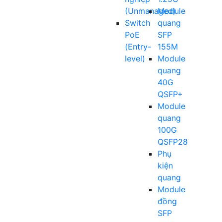
(Unmanaged)
Module
Switch
quang
PoE
SFP
(Entry-
155M
level)
Module
quang
40G
QSFP+
Module
quang
100G
QSFP28
Phụ
kiện
quang
Module
đồng
SFP