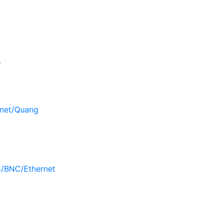
5
rnet/Quang
/BNC/Ethernet