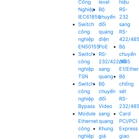
Công
level
hiệu
Nghiệp
Bộ
RS-
IEC61850
chuyển
232
Switch
đổi
sang
công
quang
RS-
nghiệp
điện
422/48
EN50155
PoE
Bộ
Switch
RS-
chuyển
công
232/422/485
đổi
nghiệp
sang
E1/Ethe
TSN
quang
Bộ
Switch
Bộ
chống
công
chuyển
sét
nghiệp
đổi
RS-
Bypass
Video
232/485
Module
sang
Card
Ethernet
quang
PCI/PCI
công
Khung
Express
nghiệp
giá
giao