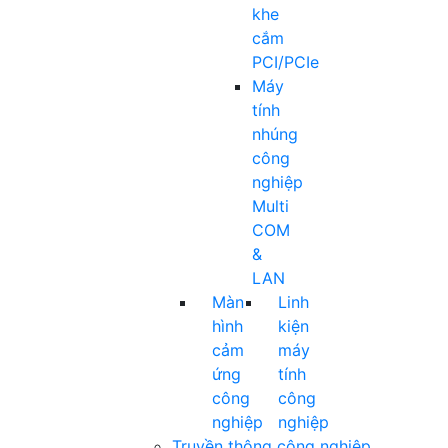
khe
cắm
PCI/PCIe
Máy
tính
nhúng
công
nghiệp
Multi
COM
&
LAN
Màn
Linh
hình
kiện
cảm
máy
ứng
tính
công
công
nghiệp
nghiệp
Truyền thông công nghiệp