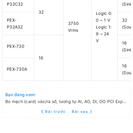
P32C32
(Sin
32
Logic 0:
PEX-
0 ~ 1 V
32
3750
P32A32
Logic 1:
(Sou
Vrms
9 ~ 24
V
16
PEX-730
(Sin
16
16
PEX-730A
(Sou
Bạn đang xem:
Bo mạch (card) vào/ra số, tương tự AI, AO, DI, DO PCI Express hãng ICP DAS
Bài trước
Bài sau