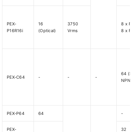
PEX-
16
3750
8 x 
P16R16i
(Optical)
Vrms
8 x 
64 (S
PEX-C64
-
-
-
NPN)
PEX-P64
64
-
PEX-
32