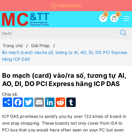
0904251826
0
0
Trang chủ
Giải Pháp
Bo mạch (card) vào/ra số, tương tự AI, AO, DI, DO PCI Express
hãng ICP DAS
Bo mạch (card) vào/ra số, tương tự AI,
AO, DI, DO PCI Express hãng ICP DAS
Chia sẻ:
Share
Facebook
Twitter
Email
LinkedIn
Reddit
Tumblr
ICP DAS promises to satisfy you by over 132 kinds of board in
one stop shopping. These boards not only cover from ISA to
PCI bus that you would have often seen on your PC but even