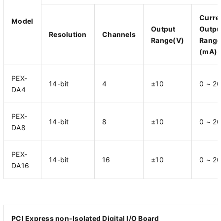
Curre
Model
Output
Outpu
Resolution
Channels
Range(V)
Rang
(mA)
PEX-
14-bit
4
±10
0 ~ 2
DA4
PEX-
14-bit
8
±10
0 ~ 2
DA8
PEX-
14-bit
16
±10
0 ~ 2
DA16
PCI Express non-Isolated Digital I/O Board