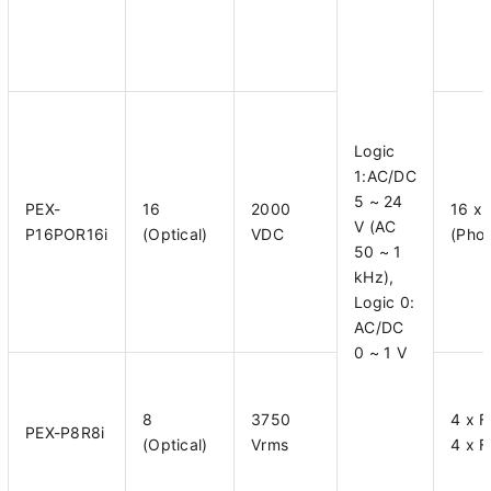
Logic
1:AC/DC
5 ~ 24
PEX-
16
2000
16 x
V (AC
P16POR16i
(Optical)
VDC
(Pho
50 ~ 1
kHz),
Logic 0:
AC/DC
0 ~ 1 V
8
3750
4 x 
PEX-P8R8i
(Optical)
Vrms
4 x 