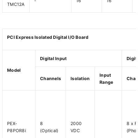
-
16
16
TMC12A
PCI Express Isolated Digital I/O Board
Digital Input
Digit
Model
Input
Channels
Isolation
Chan
Range
PEX-
8
2000
8 x 
P8POR8i
(Optical)
VDC
(Pho