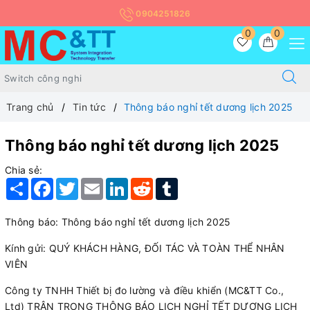
0904251826
0
0
Trang chủ
Tin tức
Thông báo nghỉ tết dương lịch 2025
Thông báo nghỉ tết dương lịch 2025
Chia sẻ:
Share
Facebook
Twitter
Email
LinkedIn
Reddit
Tumblr
Thông báo: Thông báo nghỉ tết dương lịch 2025
Kính gửi: QUÝ KHÁCH HÀNG, ĐỐI TÁC VÀ TOÀN THỂ NHÂN
VIÊN
Công ty TNHH Thiết bị đo lường và điều khiển (MC&TT Co.,
Ltd) TRÂN TRỌNG THÔNG BÁO LỊCH NGHỈ TẾT DƯƠNG LỊCH