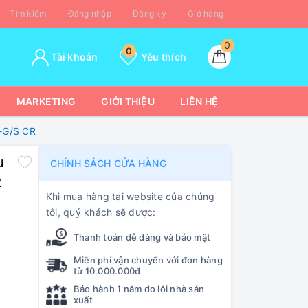
Tìm kiếm
Đăng nhập
Đăng ký
Giỏ hàng
0
0
Tài khoản
Yêu thích
MARKETING
GIỚI THIỆU
LIÊN HỆ
-G/S CR
u
CHÍNH SÁCH CỬA HÀNG
R
Khi mua hàng tại website của chúng
tôi, quý khách sẽ được:
Thanh toán dễ dàng và bảo mật
Miễn phí vận chuyển với đơn hàng
từ 10.000.000đ
Bảo hành 1 năm do lỗi nhà sản
xuất