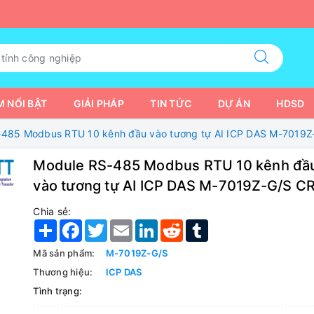
 NỔI BẬT
GIẢI PHÁP
TIN TỨC
DỰ ÁN
HDSD
485 Modbus RTU 10 kênh đầu vào tương tự AI ICP DAS M-7019Z
Module RS-485 Modbus RTU 10 kênh đầ
vào tương tự AI ICP DAS M-7019Z-G/S C
Chia sẻ:
Share
Facebook
Twitter
Email
LinkedIn
Reddit
Tumblr
Mã sản phẩm:
M-7019Z-G/S
Thương hiệu:
ICP DAS
Tình trạng: