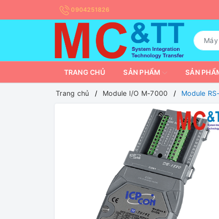
0904251826
TRANG CHỦ
SẢN PHẨM
SẢN PHẨM
Trang chủ
Module I/O M-7000
Module RS-