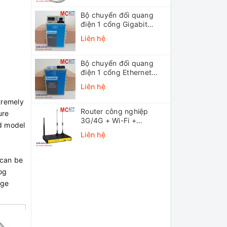
Bộ chuyển đổi quang
điện 1 cổng Gigabit
Ethernet 3Onedata
Liên hệ
MODEL3012-S-SC-
20KM (Dual fiber, Single-
mode, SC, 20KM)
Bộ chuyển đổi quang
điện 1 cổng Ethernet
3onedata MODEL1100-
Liên hệ
S-SC-20KM (Dual fiber,
Single-mode, SC, 20KM)
tremely
Router công nghiệp
ure
3G/4G + Wi-Fi +
ed model
APN/VPN Four-Faith
Liên hệ
F3436
 can be
og
age