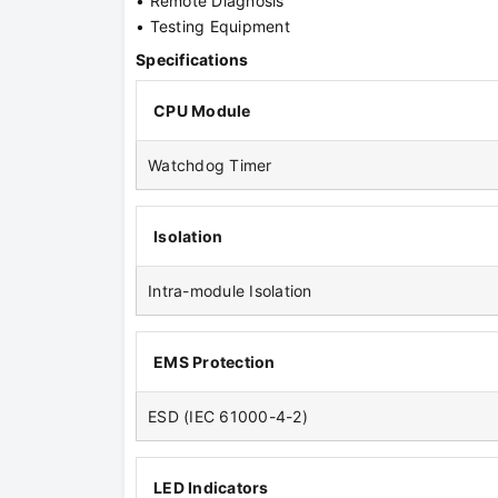
• Remote Diagnosis
• Testing Equipment
Specifications
CPU Module
Watchdog Timer
Isolation
Intra-module Isolation
EMS Protection
ESD (IEC 61000-4-2)
LED Indicators