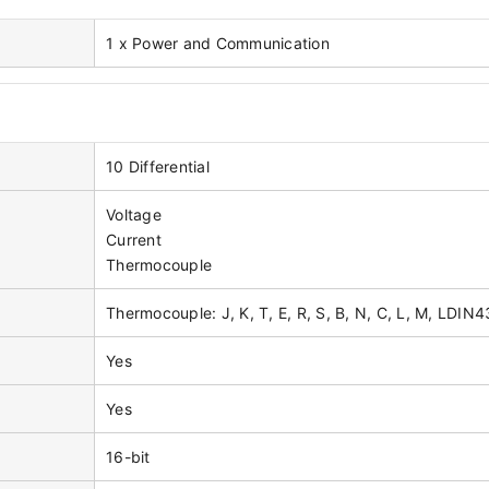
1 x Power and Communication
10 Differential
Voltage
Current
Thermocouple
Thermocouple: J, K, T, E, R, S, B, N, C, L, M, LDIN
Yes
Yes
16-bit