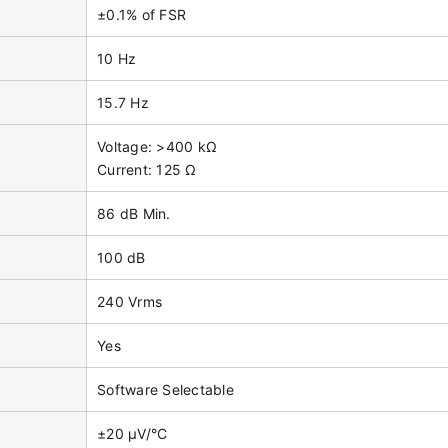
±0.1% of FSR
10 Hz
15.7 Hz
Voltage: >400 kΩ
Current: 125 Ω
86 dB Min.
100 dB
240 Vrms
Yes
Software Selectable
±20 μV/°C