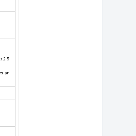
 ±2.5
es an