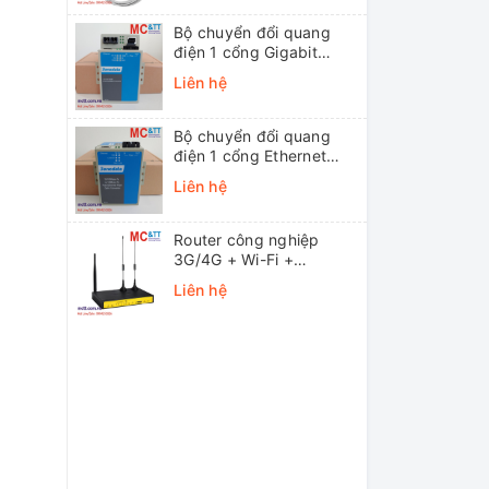
Bộ chuyển đổi quang
điện 1 cổng Gigabit
Ethernet 3Onedata
Liên hệ
MODEL3012-S-SC-
20KM (Dual fiber, Single-
mode, SC, 20KM)
Bộ chuyển đổi quang
điện 1 cổng Ethernet
3onedata MODEL1100-
Liên hệ
S-SC-20KM (Dual fiber,
Single-mode, SC, 20KM)
Router công nghiệp
3G/4G + Wi-Fi +
APN/VPN Four-Faith
Liên hệ
F3436