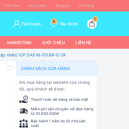
Tìm kiếm
Đăng nhập
Đăng ký
Giỏ hàng
0
0
Tài khoản
Yêu thích
MARKETING
GIỚI THIỆU
LIÊN HỆ
cặp nhiệt) ICP DAS M-7018R-G CR
CHÍNH SÁCH CỬA HÀNG
Khi mua hàng tại website của chúng
tôi, quý khách sẽ được:
Thanh toán dễ dàng và bảo mật
Miễn phí vận chuyển với đơn hàng
từ 10.000.000đ
Bảo hành 1 năm do lỗi nhà sản
xuất