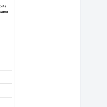
orts
 same