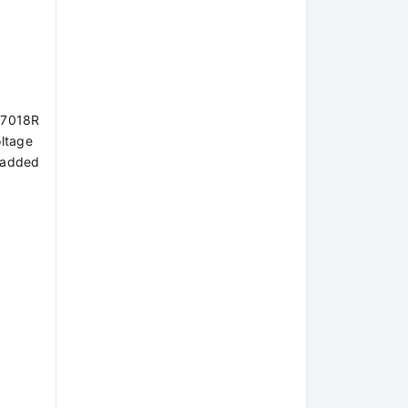
M-7018R
oltage
y-added