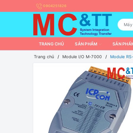
0904251826
TRANG CHỦ
SẢN PHẨM
SẢN PHẨM
Trang chủ
Module I/O M-7000
Module RS-