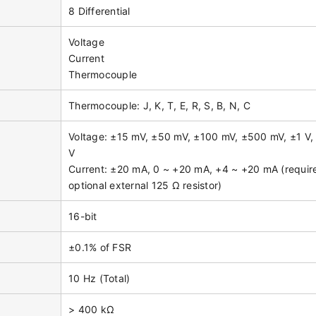
8 Differential
Voltage
Current
Thermocouple
Thermocouple: J, K, T, E, R, S, B, N, C
Voltage: ±15 mV, ±50 mV, ±100 mV, ±500 mV, ±1 V,
V
Current: ±20 mA, 0 ~ +20 mA, +4 ~ +20 mA (requir
optional external 125 Ω resistor)
16-bit
±0.1% of FSR
10 Hz (Total)
> 400 kΩ