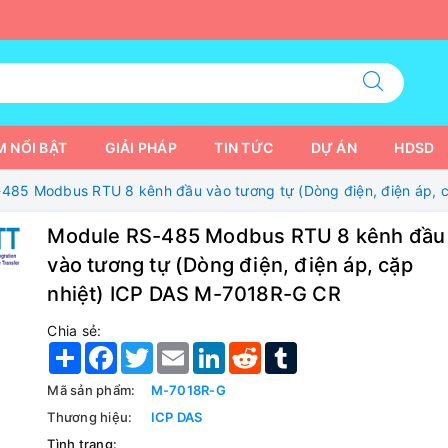
 NỔI BẬT
GIẢI PHÁP
TIN TỨC
DỰ ÁN
HDSD
485 Modbus RTU 8 kênh đầu vào tương tự (Dòng điện, điện áp, 
Module RS-485 Modbus RTU 8 kênh đầu
vào tương tự (Dòng điện, điện áp, cặp
nhiệt) ICP DAS M-7018R-G CR
Chia sẻ:
Share
Facebook
Twitter
Email
LinkedIn
Reddit
Tumblr
Mã sản phẩm:
M-7018R-G
Thương hiệu:
ICP DAS
Tình trạng: