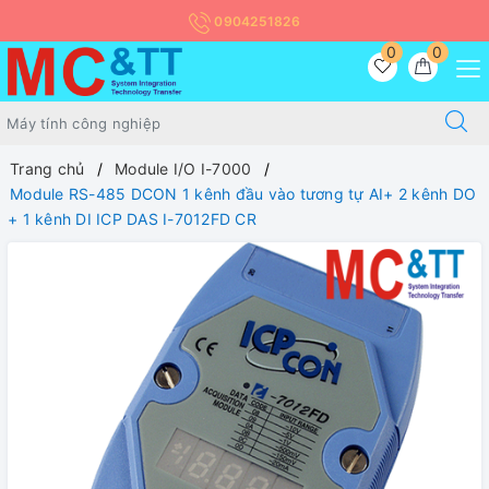
0904251826
0
0
Trang chủ
Module I/O I-7000
Module RS-485 DCON 1 kênh đầu vào tương tự AI+ 2 kênh DO
+ 1 kênh DI ICP DAS I-7012FD CR