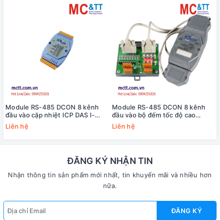
Module RS-485 DCON 8 kênh
Module RS-485 DCON 8 kênh
đầu vào cặp nhiệt ICP DAS I-
đầu vào bộ đếm tốc độ cao
7018BL CR
HSC+8 kênh đầu ra PWM ICP
Liên hệ
Liên hệ
DAS I-7088D-G/S CR
ĐĂNG KÝ NHẬN TIN
Nhận thông tin sản phẩm mới nhất, tin khuyến mãi và nhiều hơn
nữa.
ĐĂNG KÝ