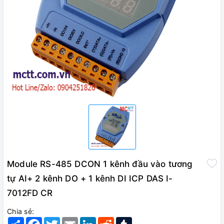
Module RS-485 DCON 1 kênh đầu vào tương
tự AI+ 2 kênh DO + 1 kênh DI ICP DAS I-
7012FD CR
Chia sẻ:
Share
Facebook
Twitter
Email
LinkedIn
Reddit
Tumblr