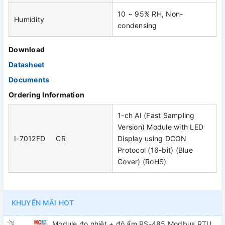
10 ~ 95% RH, Non-
Humidity
condensing
Download
Datasheet
Documents
Ordering Information
1-ch AI (Fast Sampling
Version) Module with LED
I-7012FD CR
Display using DCON
Protocol (16-bit) (Blue
Cover) (RoHS)
KHUYẾN MÃI HOT
Module đo nhiệt + độ ẩm RS-485 Modbus RTU