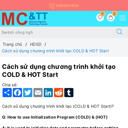
0904251826
0
0
Trang chủ
HDSD
Cách sử dụng chương trình khởi tạo COLD & HOT Start
Cách sử dụng chương trình khởi tạo
COLD & HOT Start
Chia sẻ:
Share
Facebook
Twitter
Email
LinkedIn
Reddit
Tumblr
Cách sử dụng chương trình khởi tạo (COLD & HOT Start)?
Q: How to use Initialization Program (COLD) & (HOT)
A: It is used to initialize data and parameter before getting