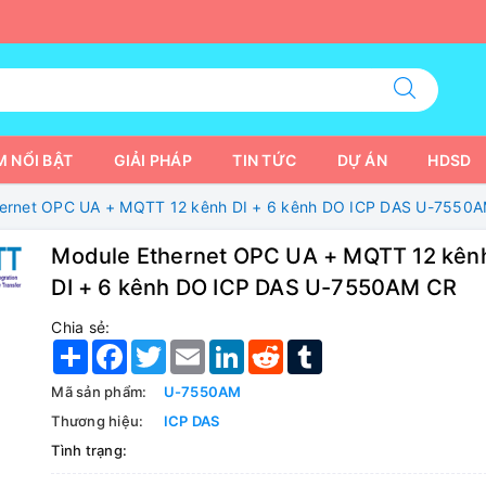
 NỔI BẬT
GIẢI PHÁP
TIN TỨC
DỰ ÁN
HDSD
hernet OPC UA + MQTT 12 kênh DI + 6 kênh DO ICP DAS U-7550
Module Ethernet OPC UA + MQTT 12 kên
DI + 6 kênh DO ICP DAS U-7550AM CR
Chia sẻ:
Share
Facebook
Twitter
Email
LinkedIn
Reddit
Tumblr
Mã sản phẩm:
U-7550AM
Thương hiệu:
ICP DAS
Tình trạng: