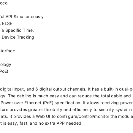
ocol
l API Simultaneously
, ELSE
 a Specific Time.
r Device Tracking
nterface
pology
(PoE)
igital input, and 6 digital output channels. It has a built-in dual-p
ogy. The cabling is much easy and can reduce the total cable and 
t Power over Ethernet (PoE) specification. It allows receiving powe
ure provides greater ﬂexibility and efficiency to simplify system 
ts. It provides a Web UI to confi gure/control/monitor the module
t is easy, fast, and no extra APP needed.