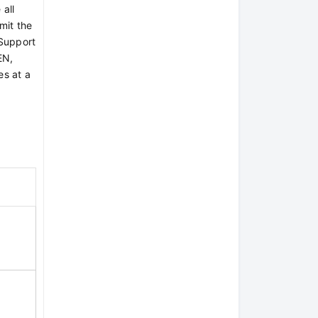
all
mit the
 Support
EN,
es at a