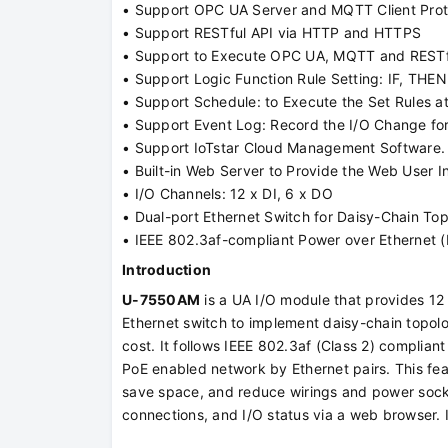
• Support OPC UA Server and MQTT Client Prot
• Support RESTful API via HTTP and HTTPS
• Support to Execute OPC UA, MQTT and RESTfu
• Support Logic Function Rule Setting: IF, THEN
• Support Schedule: to Execute the Set Rules at
• Support Event Log: Record the I/O Change fo
• Support IoTstar Cloud Management Software.
• Built-in Web Server to Provide the Web User I
• I/O Channels: 12 x DI, 6 x DO
• Dual-port Ethernet Switch for Daisy-Chain To
• IEEE 802.3af-compliant Power over Ethernet 
Introduction
U-7550AM
is a UA I/O module that provides 12 d
Ethernet switch to implement daisy-chain topol
cost. It follows IEEE 802.3af (Class 2) complian
PoE enabled network by Ethernet pairs. This feat
save space, and reduce wirings and power socke
connections, and I/O status via a web browser. I