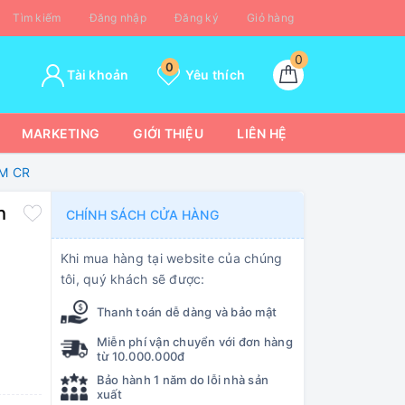
Tìm kiếm
Đăng nhập
Đăng ký
Giỏ hàng
0
0
Tài khoản
Yêu thích
MARKETING
GIỚI THIỆU
LIÊN HỆ
AM CR
h
CHÍNH SÁCH CỬA HÀNG
Khi mua hàng tại website của chúng
tôi, quý khách sẽ được:
Thanh toán dễ dàng và bảo mật
Miễn phí vận chuyển với đơn hàng
từ 10.000.000đ
Bảo hành 1 năm do lỗi nhà sản
xuất