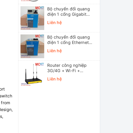
Bộ chuyển đổi quang
điện 1 cổng Gigabit
Ethernet 3Onedata
Liên hệ
MODEL3012-S-SC-
20KM (Dual fiber, Single-
mode, SC, 20KM)
Bộ chuyển đổi quang
điện 1 cổng Ethernet
3onedata MODEL1100-
Liên hệ
S-SC-20KM (Dual fiber,
Single-mode, SC, 20KM)
Router công nghiệp
3G/4G + Wi-Fi +
APN/VPN Four-Faith
Liên hệ
F3436
ort
switch
r from
design,
s,