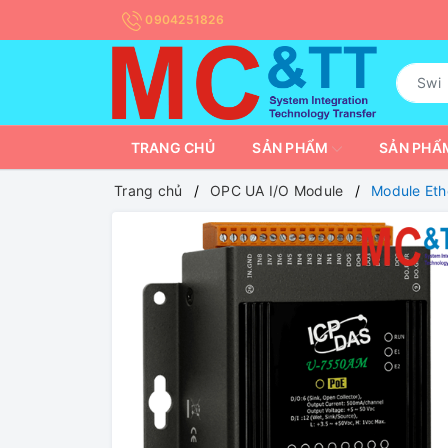
0904251826
TRANG CHỦ
SẢN PHẨM
SẢN PHẨM
Trang chủ
OPC UA I/O Module
Module Et