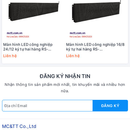
Màn hình LED công nghiệp
Màn hình LED công nghiệp 16/8
24/12 ký tự hai hàng RS-
ký tự hai hàng RS-
485/Ethernet/Wi-Fi Modbus
485/Ethernet/Wi-Fi Modbus
Liên hệ
Liên hệ
RTU/TCP ICP DAS iKAN-224-WF
RTU/TCP ICP DAS iKAN-216-WF
CR
CR
ĐĂNG KÝ NHẬN TIN
Nhận thông tin sản phẩm mới nhất, tin khuyến mãi và nhiều hơn
nữa.
ĐĂNG KÝ
MC&TT Co.,Ltd