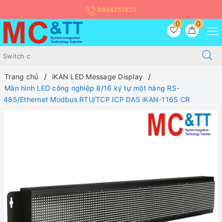
0904251826
0
0
Trang chủ
iKAN LED Message Display
Màn hình LED công nghiệp 8/16 ký tự một hàng RS-
485/Ethernet Modbus RTU/TCP ICP DAS iKAN-116S CR