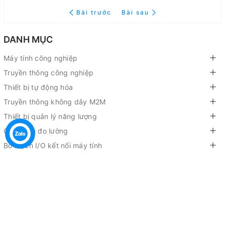
Bài trước
Bài sau
DANH MỤC
Máy tính công nghiệp
Truyền thông công nghiệp
Thiết bị tự động hóa
Truyền thông không dây M2M
Thiết bị quản lý năng lượng
Cảm biến đo lường
Bo mạch I/O kết nối máy tính
Bộ lập trình nhúng PAC
Màn hình hiển thị HMI/SCADA
Thiết bị IoT công nghiệp (IIoT)
Machine Automation
Remote I/O Module and Unit