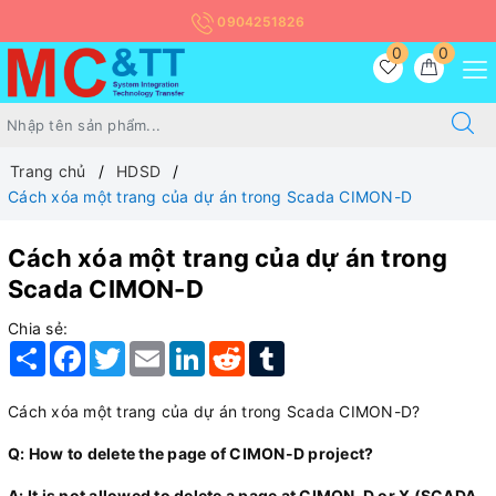
0904251826
0
0
Trang chủ
HDSD
Cách xóa một trang của dự án trong Scada CIMON-D
Cách xóa một trang của dự án trong
Scada CIMON-D
Chia sẻ:
Share
Facebook
Twitter
Email
LinkedIn
Reddit
Tumblr
Cách xóa một trang của dự án trong Scada CIMON-D?
Q: How to delete the page of CIMON-D project?
A: It is not allowed to delete a page at CIMON-D or X (SCADA