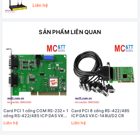
Liên hệ
SẢN PHẨM LIÊN QUAN
Card PCI 1 cổng COM RS-232+ 1
Card PCI 8 cổng RS-422/485
cổng RS-422/485 ICP DAS VXC-
ICP DAS VXC-148U/D2 CR
182iAU CR
Liên hệ
Liên hệ