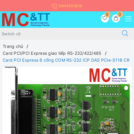
0904251826
0
0
Trang chủ
Card PCI/PCI Express giao tiếp RS-232/422/485
Card PCI Express 8 cổng COM RS-232 ICP DAS PCIe-S118 CR